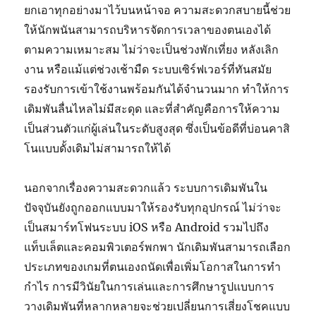
ยกเอาทุกอย่างมาไว้บนหน้าจอ ความสะดวกสบายนี้ช่วย
ให้นักพนันสามารถบริหารจัดการเวลาของตนเองได้
ตามความเหมาะสม ไม่ว่าจะเป็นช่วงพักเที่ยง หลังเลิก
งาน หรือแม้แต่ช่วงเช้ามืด ระบบเซิร์ฟเวอร์ที่ทันสมัย
รองรับการเข้าใช้งานพร้อมกันได้จำนวนมาก ทำให้การ
เดิมพันลื่นไหลไม่มีสะดุด และที่สำคัญคือการให้ความ
เป็นส่วนตัวแก่ผู้เล่นในระดับสูงสุด ซึ่งเป็นข้อดีที่บ่อนคาสิ
โนแบบดั้งเดิมไม่สามารถให้ได้
นอกจากเรื่องความสะดวกแล้ว ระบบการเดิมพันใน
ปัจจุบันยังถูกออกแบบมาให้รองรับทุกอุปกรณ์ ไม่ว่าจะ
เป็นสมาร์ทโฟนระบบ iOS หรือ Android รวมไปถึง
แท็บเล็ตและคอมพิวเตอร์พกพา นักเดิมพันสามารถเลือก
ประเภทของเกมที่ตนเองถนัดเพื่อเพิ่มโอกาสในการทำ
กำไร การมีวินัยในการเล่นและการศึกษารูปแบบการ
วางเดิมพันที่หลากหลายจะช่วยเปลี่ยนการเสี่ยงโชคแบบ