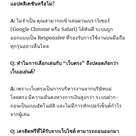
แอปพลิเคชันหรือไม่?
A:
ไม่จำเป็น คุณสามารถเข้าเล่นผ่านเบราว์เซอร์
(Google Chrome หรือ Safari) ได้ทันที ระบบถูก
ออกแบบเป็น Responsive ที่รองรับการใช้งานบนมือถือ
ทุกรุ่นอย่างลื่นไหล
Q: ทำไมการเลือกเล่นกับ “เว็บตรง” ถึงปลอดภัยกว่า
เว็บเอเย่นต์?
A:
เพราะเว็บตรงเป็นการบริหารงานจากบริษัทแม่
โดยตรง มีความมั่นคงทางการเงินสูงกว่า ระบบฝาก-
ถอนเป็นแบบอัตโนมัติ และไม่มีการหักเปอร์เซ็นต์กำไร
จากผู้เล่น
Q: เครดิตฟรีที่ได้รับจากเว็บไซต์ สามารถถอนออกมา