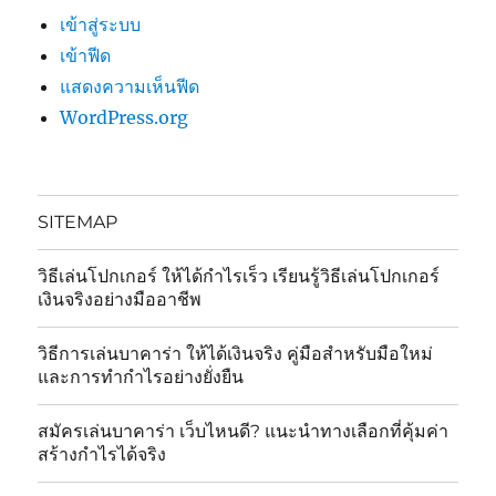
เข้าสู่ระบบ
เข้าฟีด
แสดงความเห็นฟีด
WordPress.org
SITEMAP
วิธีเล่นโปกเกอร์ ให้ได้กำไรเร็ว เรียนรู้วิธีเล่นโปกเกอร์
เงินจริงอย่างมืออาชีพ
วิธีการเล่นบาคาร่า ให้ได้เงินจริง คู่มือสำหรับมือใหม่
และการทำกำไรอย่างยั่งยืน
สมัครเล่นบาคาร่า เว็บไหนดี? แนะนำทางเลือกที่คุ้มค่า
สร้างกำไรได้จริง