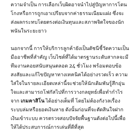
ความจำเป็น การเลือกเว็บผิดอาจนำไปสู่ปัญหาการโดน
โกงหรือการถูกเอาเปรียบจากค่าธรรมเนียมแฝง ซึ่งจะ
ส่งผลกระทบโดยตรงต่อเงินทุนและสภาพจิตใจของนัก
พนันในระยะยาว
นอกจากนี้ การให้บริการลูกค้ายังเป็นดัชนีชี้วัดความเป็น
มืออาชีพที่สำคัญ เว็บไซต์ที่ได้มาตรฐานระดับสากลจะมี
ทีมงานคอยสนับสนุนตลอด 24 ชั่วโมง พร้อมตอบข้อ
สงสัยและแก้ไขปัญหาทางเทคนิคได้อย่างรวดเร็ว ความ
ใส่ใจในรายละเอียดเหล่านี้จะช่วยให้นักเดิมพันรู้สึกอุ่น
ใจและสามารถโฟกัสไปที่การวางกลยุทธ์เพื่อทำกำไร
จาก
เกมคาสิโน
ได้อย่างเต็มที่ โดยไม่ต้องกังวลเรื่อง
ระบบล่มหรือยอดเงินหาย ดังนั้นก่อนที่จะตัดสินใจฝาก
เงินเข้าระบบ ควรตรวจสอบปัจจัยพื้นฐานดังต่อไปนี้เพื่อ
ให้ได้ประสบการณ์การเล่นที่ดีที่สุด