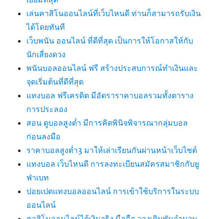
เล่นคาสิโนออนไลน์ที่เว็บไหนดี ท่านก็สามารถรับเงิน
ได้โดยทันที
เว็บพนัน ออนไลน์ ที่ดีที่สุด เป็นการให้โอกาสให้กับ
นักเสี่ยงดวง
พนันบอลออนไลน์ ฟรี สร้างประสบการณ์ทำเงินและ
จุดเริ่มต้นที่ดีที่สุด
แทงบอล ฟรีเครดิต มีอัตราราคาบอลรวมทั้งตาราง
การประลอง
สอน ดูบอลสูงต่ำ มีการคิดพินิจพิจารณากลุ่มบอล
ก่อนลงมือ
ราคาบอลสูงต่ำ3 มาให้เล่าเรียนกันผ่านหน้าเว็บไซต์
แทงบอล เว็บไหนดี การลงทะเบียนสมัครสมาชิกกับยู
ฟ่าเบท
ปอยเปตแทงบอลออนไลน์ การเข้าใช้บริการในระบบ
ออนไลน์
คาสิโนออนไลน์ได้เงินจริง มือถือ วางเดิมพันจำนวน