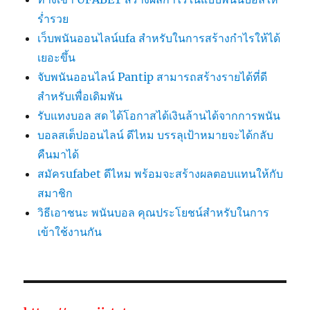
ร่ำรวย
เว็บพนันออนไลน์ufa สำหรับในการสร้างกำไรให้ได้
เยอะขึ้น
จับพนันออนไลน์ Pantip สามารถสร้างรายได้ที่ดี
สำหรับเพื่อเดิมพัน
รับแทงบอล สด ได้โอกาสได้เงินล้านได้จากการพนัน
บอลสเต็ปออนไลน์ ดีไหม บรรลุเป้าหมายจะได้กลับ
คืนมาได้
สมัครufabet ดีไหม พร้อมจะสร้างผลตอบแทนให้กับ
สมาชิก
วิธีเอาชนะ พนันบอล คุณประโยชน์สำหรับในการ
เข้าใช้งานกัน