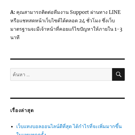
A:
คุณสามารถติดต่อทีมงาน Support ผ่านทาง LINE
หรือแชทสดหน้าเว็บไซต์ได้ตลอด 24 ชั่วโมง ซึ่งเว็บ
มาตรฐานจะมีเจ้าหน้าที่คอยแก้ไขปัญหาให้ภายใน 1-3
นาที
ค้นห
ค้นหา:
เรื่องล่าสุด
เว็บแทงบอลออนไลน์ดีที่สุด ได้กำไรที่จะเพิ่มมากขึ้น
ในแทบทุกครั้ง