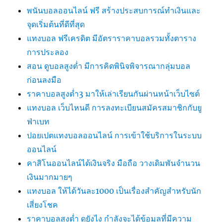
พนันบอลออนไลน์ ฟรี สร้างประสบการณ์ทำเงินและ
จุดเริ่มต้นที่ดีที่สุด
แทงบอล ฟรีเครดิต มีอัตราราคาบอลรวมทั้งตาราง
การประลอง
สอน ดูบอลสูงต่ำ มีการคิดพินิจพิจารณากลุ่มบอล
ก่อนลงมือ
ราคาบอลสูงต่ำ3 มาให้เล่าเรียนกันผ่านหน้าเว็บไซต์
แทงบอล เว็บไหนดี การลงทะเบียนสมัครสมาชิกกับยู
ฟ่าเบท
ปอยเปตแทงบอลออนไลน์ การเข้าใช้บริการในระบบ
ออนไลน์
คาสิโนออนไลน์ได้เงินจริง มือถือ วางเดิมพันจำนวน
เงินมากมายๆ
แทงบอล ให้ได้วันละ1000 เป็นเรื่องสำคัญสำหรับนัก
เสี่ยงโชค
ราคาบอลสูงต่ำ ดูยังไง กำลังจะได้ข้อมูลที่มีความ