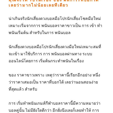
เลยว่ามากไม่น้อยเลยทีเดียว
น่าเกินจริงนักเสี่ยงดวงบอลมือโปรนักเสี่ยงโชคมือใหม่
เหมาะเริ่มจากการ พนันบอลราคาขาวเป็น การ เข้า ทำ
พนันเริ่มต้น สำหรับในการ พนันบอล
นักเสี่ยงดวงบอลมือโปรนักเสี่ยงดวงมือใหม่เหมาะสมที่
จะเข้า มาใช้บริการ การ พนันบอลผ่านทาง ระบบ
ออนไลน์โดยการ เริ่มต้นกระทำพนันในเรื่อง
ของ ราคาขาวเพราะ เหตุว่าราคานี้เรียกอีกอย่าง หนึ่ง
ว่าราคาเสมอเป็น ราคาที่บอกได้ เลยว่านอนสอนง่าย
ที่สุดแล้ว สำหรับ
การ เริ่มทำพนันเกมส์กีฬาบอลราคานี้มีความหมายว่า
บอลคู่นั้น ไม่มีฝังใดดีกว่า อีกฝั่งนึงเลยก็เลยทำให้ การ