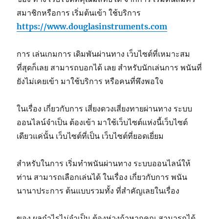
สมาชิกหรือการ เริ่มต้นเข้า ใช้บริการ
https://www.douglasinstruments.com
การ เล่นเกมการ เดิมพันผ่านทาง เว็บไซต์ที่เหมาะสม
ที่สุดก็เลย สามารถบอกได้ เลย สำหรับนักเล่นการ พนันที่
ยังไม่เคยเข้า มาใช้บริการ หรือคนที่พึงพอใจ
ในเรื่อง เกี่ยวกับการ เสี่ยงดวงเสี่ยงทายผ่านทาง ระบบ
ออนไลน์จำเป็น ต้องเข้า มาใช้เว็บไซต์แห่งนี้เว็บไซต์
เดียวแค่นั้น เว็บไซต์ที่เป็น เว็บไซต์ที่ยอดเยี่ยม
สำหรับในการ เริ่มทำพนันผ่านทาง ระบบออนไลน์ให้
ท่าน สามารถเลือกเล่นได้ ในเรื่อง เกี่ยวกับการ พนัน
นานาประการ ต้นแบบรวมทั้ง ที่สำคัญเลยในเรื่อง
ของ ผลกำไรไม่จำเป็น ต้องห่วงถ้าหากคุณ สามารถได้