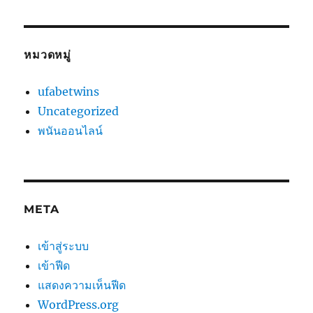
หมวดหมู่
ufabetwins
Uncategorized
พนันออนไลน์
META
เข้าสู่ระบบ
เข้าฟีด
แสดงความเห็นฟีด
WordPress.org