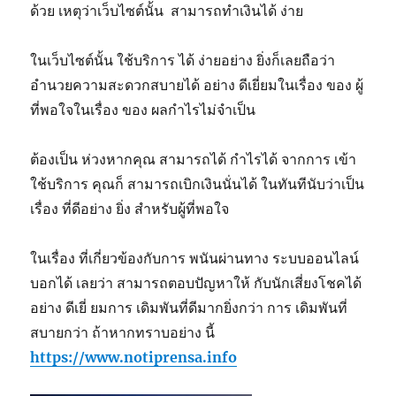
ด้วย เหตุว่าเว็บไซต์นั้น สามารถทำเงินได้ ง่าย
ในเว็บไซต์นั้น ใช้บริการ ได้ ง่ายอย่าง ยิ่งก็เลยถือว่า
อำนวยความสะดวกสบายได้ อย่าง ดีเยี่ยมในเรื่อง ของ ผู้
ที่พอใจในเรื่อง ของ ผลกำไรไม่จำเป็น
ต้องเป็น ห่วงหากคุณ สามารถได้ กำไรได้ จากการ เข้า
ใช้บริการ คุณก็ สามารถเบิกเงินนั่นได้ ในทันทีนับว่าเป็น
เรื่อง ที่ดีอย่าง ยิ่ง สำหรับผู้ที่พอใจ
ในเรื่อง ที่เกี่ยวข้องกับการ พนันผ่านทาง ระบบออนไลน์
บอกได้ เลยว่า สามารถตอบปัญหาให้ กับนักเสี่ยงโชคได้
อย่าง ดีเยี่ ยมการ เดิมพันที่ดีมากยิ่งกว่า การ เดิมพันที่
สบายกว่า ถ้าหากทราบอย่าง นี้
https://www.notiprensa.info