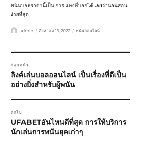
พนันบอลราคานี้เป็น การ แทงที่บอกได้ เลยว่านอนสอน
ง่ายที่สุด
ผู้
เขียน
หมวด
admin
สิงหาคม 15, 2022
พนันออนไลน์
เขียน
เมื่อ
หมู่
เมนู
ก่อนหน้า
นำทาง
ลิงค์เล่นบอลออนไลน์ เป็นเรื่องที่ดีเป็น
เรื่อง
ก่อน
อย่างยิ่งสำหรับผู้พนัน
เรื่อง
หน้า:
ถัดไป
UFABETอันไหนดีที่สุด การให้บริการ
เรื่อง
ต่อ
นักเล่นการพนันยุคเก่าๆ
ไป: