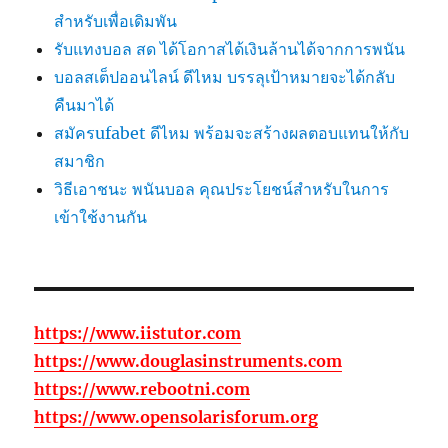
สำหรับเพื่อเดิมพัน
รับแทงบอล สด ได้โอกาสได้เงินล้านได้จากการพนัน
บอลสเต็ปออนไลน์ ดีไหม บรรลุเป้าหมายจะได้กลับ
คืนมาได้
สมัครufabet ดีไหม พร้อมจะสร้างผลตอบแทนให้กับ
สมาชิก
วิธีเอาชนะ พนันบอล คุณประโยชน์สำหรับในการ
เข้าใช้งานกัน
https://www.iistutor.com
https://www.douglasinstruments.com
https://www.rebootni.com
https://www.opensolarisforum.org