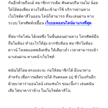
กันอีกด้วยถึงแม้ สมาชิกการเดิม พันคนปริมาณไม่ น้อย
ใดได้พอเพียง ดวงใจที่จะเข้ามาใช้ บริการผ่านทาง
เว็บไซต์คาสิโนออน ไลน์ก็สามารถ ที่จะเล่นผ่าน ทาง
ระบบ โทรศัพท์เขยื้อน
เว็บบอลออนไลน์มาแรงที่สุด
ที่สมาร์ทโฟน ได้เลยซึ่ง ในขั้นตอนผ่านทาง โทรศัพท์มือ
ถือไม่ต้อง ทำอะไรให้ยุ่ง ยากซับซ้อน สมาชิกไม่ต้อง
ดาวน์ โหลดแอพพลิเคชั่น ให้เสียเวล่ำ เวลาสามารถเข้า
มาเล่นผ่าน ทางหน้าเว็บไซต์
พนันได้โดย ตรงและจะ ก่อให้สมาชิกได้ มีแนวทาง
สำหรับ เพื่อการผลิตรายได้ กันตลอด 24 ชั่วโมงกันอีก
ด้วยบาคาร่าออนไลน์ เล่นเช่นไร ขณะนี้เก่า เล่นพนัน
เสีย ไพ่บาคาร่าข้าง ในเว็บไซต์คาสิโน