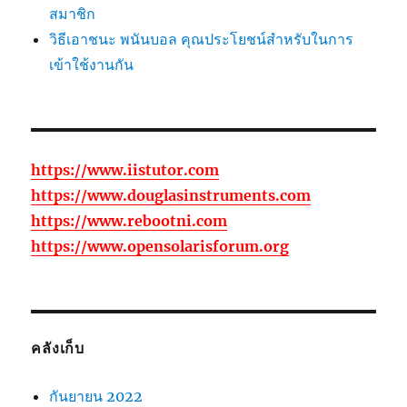
สมาชิก
วิธีเอาชนะ พนันบอล คุณประโยชน์สำหรับในการ
เข้าใช้งานกัน
https://www.iistutor.com
https://www.douglasinstruments.com
https://www.rebootni.com
https://www.opensolarisforum.org
คลังเก็บ
กันยายน 2022