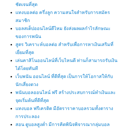
ชัดเจนที่สุด
แทงบอลต่อ ครึ่งลูก ความสนใจสำหรับการสมัคร
สมาชิก
บอลสเต็ปออนไลน์ดีไหม ยังส่งผลผลกำไรลักษณะ
ของการพนัน
สูตร วิเคราะห์บอลต่อ สำหรับเพื่อการหาเงินเสริมที่
เยี่ยมที่สุด
เล่นคาสิโนออนไลน์ที่เว็บไหนดี ท่านก็สามารถรับเงิน
ได้โดยทันที
เว็บพนัน ออนไลน์ ที่ดีที่สุด เป็นการให้โอกาสให้กับ
นักเสี่ยงดวง
พนันบอลออนไลน์ ฟรี สร้างประสบการณ์ทำเงินและ
จุดเริ่มต้นที่ดีที่สุด
แทงบอล ฟรีเครดิต มีอัตราราคาบอลรวมทั้งตาราง
การประลอง
สอน ดูบอลสูงต่ำ มีการคิดพินิจพิจารณากลุ่มบอล