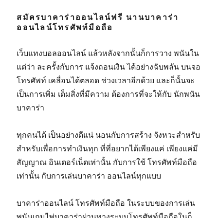
สมัครบาคาร่าออนไลน์ฟรี นานบาคาร่า
ออนไลน์โทรศัพท์มือถือ
เว็บแทงบอลออนไลน์ แล้วหลังจากนั้นก็การวาง พนันใน
แต่ว่า ละครั้งกับการ แจ้งถอนเงิน ได้อย่างฉับพลัน บนจอ
โทรศัพท์ เคลื่อนได้ตลอด ช่วงเวลาอีกด้วย และก็นั้นจะ
เป็นการเพิ่ม เต็มสิ่งที่มีความ ต้องการที่จะให้กับ นักพนัน
บาคาร่า
ทุกคนได้ เป็นอย่างดีแน่ นอนกับการสร้าง จังหวะสำหรับ
สำหรับเพื่อการทำเงินทุก ที่ที่อยากได้เพียงแค่ เพียงแค่มี
สัญญาณ อินเตอร์เน็ตเท่านั้น กับการใช้ โทรศัพท์มือถือ
เท่านั้น กับการเล่นบาคาร่า ออนไลน์ทุกแบบ
บาคาร่าออนไลน์ โทรศัพท์มือถือ ในระบบของการเล่น
พนันเกมไพ่บาคาร่าผ่านทางระบบโทรศัพท์มือถือในก็