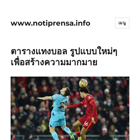
www.notiprensa.info
เมนู
ตารางแทงบอล รูปแบบใหม่ๆ
เพื่อสร้างความมากมาย