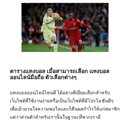
ตารางแทงบอล เมื่อสามารถเลือก แทงบอล
ออนไลน์มือถือ ตัวเลือกต่างๆ
แทงบอลออนไลน์ไหนดี ได้อย่างดีเยี่ยมเลือกสำหรับ
เว็บไซต์ที่ใช้งานง่ายหรือเป็นเว็บไซต์ที่มีโปรโมชั่นดีๆ
เพื่อเย้ายวนใจความพอใจและก็คืนผลกำไรให้แก่สมาชิก
แต่ว่าส่วนตัวสำหรับเรานั้นในฐานะที่พวกเรามี