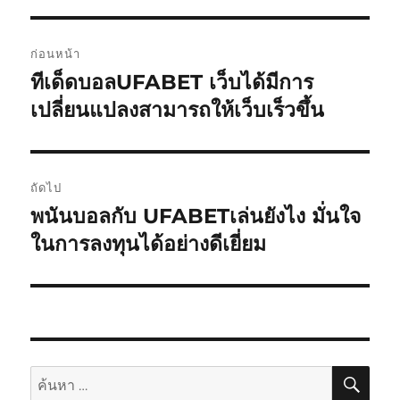
เมนู
ก่อนหน้า
นำทาง
ทีเด็ดบอลUFABET เว็บได้มีการ
เรื่อง
ก่อน
เปลี่ยนแปลงสามารถให้เว็บเร็วขึ้น
เรื่อง
หน้า:
ถัดไป
พนันบอลกับ UFABETเล่นยังไง มั่นใจ
เรื่อง
ต่อ
ในการลงทุนได้อย่างดีเยี่ยม
ไป:
ค้นห
ค้นหา: