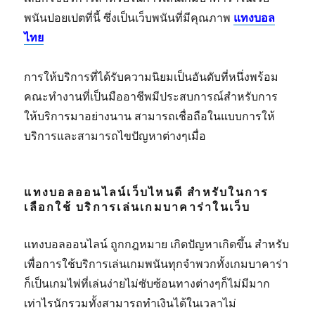
พนันปอยเปตที่นี้ ซึ่งเป็นเว็บพนันที่มีคุณภาพ
แทงบอล
ไทย
การให้บริการที่ได้รับความนิยมเป็นอันดับที่หนึ่งพร้อม
คณะทำงานที่เป็นมืออาชีพมีประสบการณ์สำหรับการ
ให้บริการมาอย่างนาน สามารถเชื่อถือในแบบการให้
บริการและสามารถไขปัญหาต่างๆเมื่อ
แทงบอลออนไลน์เว็บไหนดี สำหรับในการ
เลือกใช้ บริการเล่นเกมบาคาร่าในเว็บ
แทงบอลออนไลน์ ถูกกฎหมาย เกิดปัญหาเกิดขึ้น สำหรับ
เพื่อการใช้บริการเล่นเกมพนันทุกจำพวกทั้งเกมบาคาร่า
ก็เป็นเกมไพ่ที่เล่นง่ายไม่ซับซ้อนทางต่างๆก็ไม่มีมาก
เท่าไรนักรวมทั้งสามารถทำเงินได้ในเวลาไม่