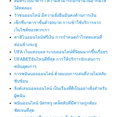
สมัครเว็บบาคาร่า ความสามารถอีกจำนวนมากมีให้
ได้ทดลอง
วัวชนออนไลน์ มีความยั่งยืนมั่นคงด้านการเงิน
เซ็กซี่บาคาร่าขั้นต่ำ10บาท การเข้าใช้บริการจาก
เว็บไซต์ของพวกเรา
คาสิโนออนไลน์ฟรีเงิน การกำหนดกำไรทดแทนที่
ค่อนข้างจะสู
UFA เว็บแทงบอล ระบบออนไลน์ที่นิยมมากขึ้นเรื่อยๆ
UFABETอันไหนดีที่สุด การให้บริการนักเล่นการ
พนันยุคเก่าๆ
การพนันบอลออนไลน์ ด้วยแบบการเล่นที่ง่ายไม่สลับ
ซับซ้อน
ลิงค์เล่นบอลออนไลน์ เป็นเรื่องที่ดีเป็นอย่างยิ่งสำหรับ
ผู้พนัน
พนันออนไลน์ บัตรทรู เคล็ดลับที่มีความถูกต้อง
ชัดเจนที่สุด