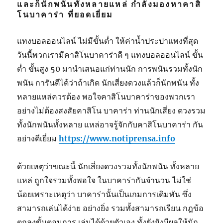
และก็นักพนันทั้งหลายแหล่ กำลังมองหาคาสิ
โนบาคาร่า ที่ยอดเยี่ยม
แทงบอลออนไลน์ ไม่มีขั้นต่ำ ให้ค่าน้ำประปาแพงที่สุด
วันนี้พวกเรามีคาสิโนบาคาร่าดี ๆ แทงบอลออนไลน์ ขั้น
ต่ำ ขั้นสูง 50 มานำเสนอแก่ท่านนัก การพนันรวมทั้งนัก
พนัน การันตีได้ว่าถ้าเกิด นักเสี่ยงดวงแล้วก็นักพนัน ทั้ง
หลายแหล่ควรต้อง พอใจคาสิโนบาคาร่าของพวกเรา
อย่างไม่ต้องสงสัยคาสิโน บาคาร่า ท่านนักเสี่ยง ดวงรวม
ทั้งนักพนันทั้งหลาย แหล่อาจรู้จักกับคาสิโนบาคาร่า กัน
อย่างดีเยี่ยม
https://www.notiprensa.info
ด้วยเหตุว่าขณะนี้ นักเสี่ยงดวงรวมทั้งนักพนัน ทั้งหลาย
แหล่ ถูกใจรวมทั้งพอใจ ในบาคาร่ากันจำนวน ไม่ใช่
น้อยเพราะเหตุว่า บาคาร่านั้นเป็นเกมการเดิมพัน ซึ่ง
สามารถเล่นได้ง่าย อย่างยิ่ง รวมทั้งสามารถเรียน กฎข้อ
ตกลงขั้นตอนการ เล่นได้ด้วยตัวเอง ทั้งยังยังมีผลให้นัก