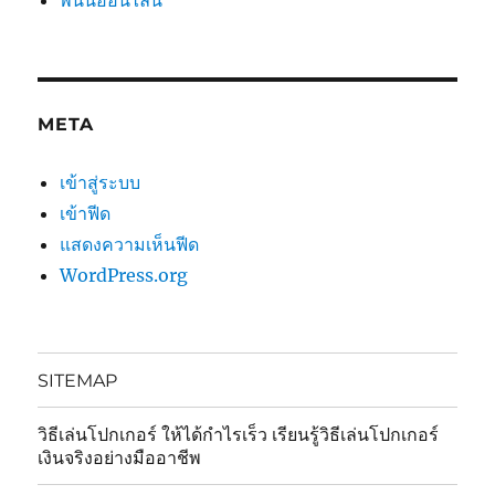
พนันออนไลน์
META
เข้าสู่ระบบ
เข้าฟีด
แสดงความเห็นฟีด
WordPress.org
SITEMAP
วิธีเล่นโปกเกอร์ ให้ได้กำไรเร็ว เรียนรู้วิธีเล่นโปกเกอร์
เงินจริงอย่างมืออาชีพ