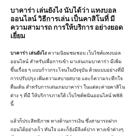
บาคาร่า เล่นยังไง นับได้ว่า แทงบอล
ออนไลน์ วิธีการเล่น เป็นคาสิโนที่ มี
ความสามารถ การให้บริการ อย่างยอด
เยี่ยม
บาคาร่า เล่นยังไง
ความนิยมชมชอบ เว็บไซต์แทงบอล
ออนไลน์ สำหรับเพื่อการเข้า มาเล่นเกมบาคาร่า มีเพิ่ม
ขึ้นเรื่อย ๆ แบบก้าวกระโจนในปัจจุบัน ด้วยแบบอย่างที่มี
การปรับปรุง เพิ่มความสบายสบาย และก็ความระทึกใจ
ตื่นเต้น สำหรับการเล่นเกมบาคาร่า ในแต่ละค่ายคาสิโน
ต่าง ๆ ที่มี ให้บริการภายใต้ เว็บไซต์พนันออนไลน์ w88
นี้
แล้วก็ประสิทธิภาพ ทางด้านการเงิน ซึ่งสามารถฝาก
ถอนได้อย่างเร็ว ทันใจ และก็ยังมีลิงค์ปาก ทางเข้าต่างๆ