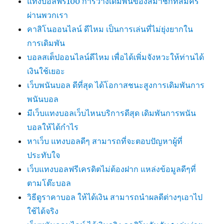
แทงบอลฟรี100 การวางเดิมพันของสมาชิกที่สมัคร
ผ่านพวกเรา
คาสิโนออนไลน์ ดีไหม เป็นการเล่นที่ไม่ยุ่งยากใน
การเดิมพัน
บอลสเต็ปออนไลน์ดีไหม เพื่อได้เพิ่มจังหวะให้ท่านได้
เงินใช้เยอะ
เว็บพนันบอล ดีที่สุด ได้โอกาสชนะสูงการเดิมพันการ
พนันบอล
มีเว็บแทงบอลเว็บไหนบริการดีสุด เดิมพันการพนัน
บอลให้ได้กำไร
หาเว็บ แทงบอลดีๆ สามารถที่จะตอบปัญหาผู้ที่
ประทับใจ
เว็บแทงบอลฟรีเครดิตไม่ต้องฝาก แหล่งข้อมูลดีๆที่
ตามโต๊ะบอล
วิธีดูราคาบอล ให้ได้เงิน สามารถนำผลดีต่างๆเอาไป
ใช้ได้จริง