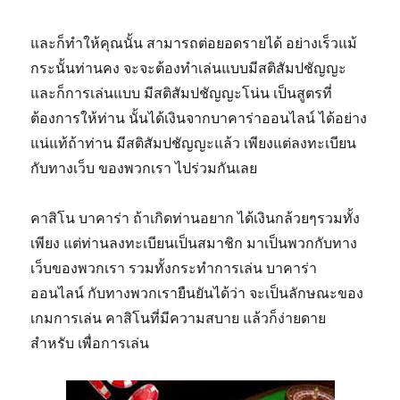
และก็ทำให้คุณนั้น สามารถต่อยอดรายได้ อย่างเร็วแม้
กระนั้นท่านคง จะจะต้องทำเล่นแบบมีสติสัมปชัญญะ
และก็การเล่นแบบ มีสติสัมปชัญญะโน่น เป็นสูตรที่
ต้องการให้ท่าน นั้นได้เงินจากบาคาร่าออนไลน์ ได้อย่าง
แน่แท้ถ้าท่าน มีสติสัมปชัญญะแล้ว เพียงแต่ลงทะเบียน
กับทางเว็บ ของพวกเรา ไปร่วมกันเลย
คาสิโน บาคาร่า ถ้าเกิดท่านอยาก ได้เงินกล้วยๆรวมทั้ง
เพียง แต่ท่านลงทะเบียนเป็นสมาชิก มาเป็นพวกกับทาง
เว็บของพวกเรา รวมทั้งกระทำการเล่น บาคาร่า
ออนไลน์ กับทางพวกเรายืนยันได้ว่า จะเป็นลักษณะของ
เกมการเล่น คาสิโนที่มีความสบาย แล้วก็ง่ายดาย
สำหรับ เพื่อการเล่น