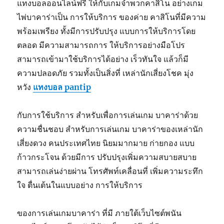
แทงบอลออนไลน์ฟรี ให้กับเกมจำพวกคาสิโน อย่างเกม
ไพ่บาคาร่าเป็น การให้บริการ ของค่าย คาสิโนที่มีความ
พร้อมเพรียง ทั้งมีการปรับปรุง แบบการให้บริการโดย
ตลอด มีความสามารถการ ให้บริการอย่างมือโปร
สามารถเข้ามาใช้บริการได้อย่าง เร็วทันใจ แล้วก็มี
ความปลอดภัย รวมทั้งเป็นสิ่งที่ เหล่านักเสี่ยงโชค มุ่ง
หวัง
แทงบอล pantip
กับการใช้บริการ สำหรับเพื่อการเล่นเกม บาคาร่าด้วย
ความชื่นชอบ สำหรับการเล่นเกม บาคาร่าของเหล่านัก
เสี่ยงดวง คนประเทศไทย นิยมมากมาย ก่ายกอง แบบ
ก้าวกระโจน ด้วยมีการ ปรับปรุงเพิ่มความสบายสบาย
สามารถเล่นง่ายผ่าน โทรศัพท์เคลื่อนที่ เพิ่มความระทึก
ใจ ตื่นเต้นในแบบอย่าง การให้บริการ
ของการเล่นเกมบาคาร่า ที่มี ภายใต้เว็บไซต์พนัน