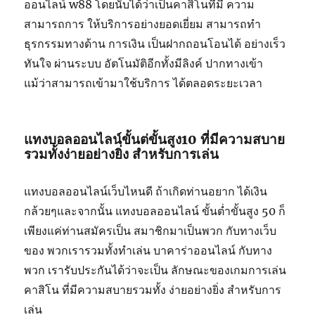
ออนไลน์ w88 โดยนับได้ว่าเป็นคาสิโนที่มี ความ
สามารถการ ให้บริการอย่างยอดเยี่ยม สามารถทำ
ธุรกรรมทางด้าน การเงิน เป็นฝากถอนโอนได้ อย่างเร็ว
ทันใจ ผ่านระบบ อัตโนมัติอีกทั้งมีลิงค์ ปากทางเข้า
แม้ว่าสามารถเข้ามาใช้บริการ ได้ตลอดระยะเวลา
แทงบอลออนไลน์ขั้นต่ขั้นสูง10 ที่มีความสบาย
รวมทั้งง่ายอย่างยิ่ง สำหรับการเล่น
แทงบอลออนไลน์เว็บไหนดี ถ้าเกิดท่านอยาก ได้เงิน
กล้วยๆและจากนั้น แทงบอลออนไลน์ ขั้นต่ำขั้นสูง 50 ก็
เพียงแค่ท่านสมัครเป็น สมาชิกมาเป็นพวก กับทางเว็บ
ของ พวกเรารวมทั้งทำเล่น บาคาร่าออนไลน์ กับทาง
พวก เรารับประกันได้ว่าจะเป็น ลักษณะของเกมการเล่น
คาสิโน ที่มีความสบายรวมทั้ง ง่ายอย่างยิ่ง สำหรับการ
เล่น