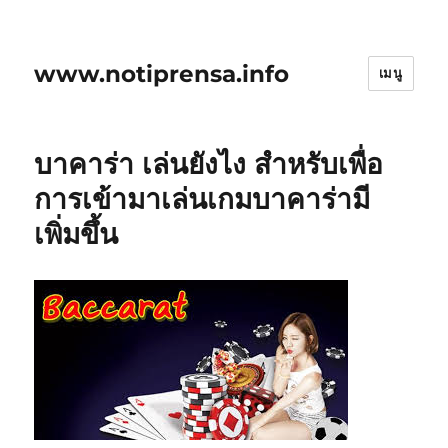
www.notiprensa.info
เมนู
บาคาร่า เล่นยังไง สำหรับเพื่อ
การเข้ามาเล่นเกมบาคาร่ามี
เพิ่มขึ้น