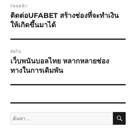
เมนู
ก่อนหน้า
นำทาง
ติดต่อUFABET สร้างช่องที่จะทำเงิน
เรื่อง
ก่อน
ให้เกิดขึ้นมาได้
เรื่อง
หน้า:
ถัดไป
เว็บพนันบอลไทย หลากหลายช่อง
เรื่อง
ต่อ
ทางในการเดิมพัน
ไป:
ค้นห
ค้นหา: