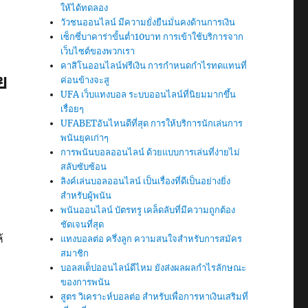
ให้ได้ทดลอง
วัวชนออนไลน์ มีความยั่งยืนมั่นคงด้านการเงิน
เซ็กซี่บาคาร่าขั้นต่ำ10บาท การเข้าใช้บริการจาก
เว็บไซต์ของพวกเรา
คาสิโนออนไลน์ฟรีเงิน การกำหนดกำไรทดแทนที่
ย
ค่อนข้างจะสู
UFA เว็บแทงบอล ระบบออนไลน์ที่นิยมมากขึ้น
เรื่อยๆ
UFABETอันไหนดีที่สุด การให้บริการนักเล่นการ
พนันยุคเก่าๆ
การพนันบอลออนไลน์ ด้วยแบบการเล่นที่ง่ายไม่
สลับซับซ้อน
ลิงค์เล่นบอลออนไลน์ เป็นเรื่องที่ดีเป็นอย่างยิ่ง
สำหรับผู้พนัน
พนันออนไลน์ บัตรทรู เคล็ดลับที่มีความถูกต้อง
ชัดเจนที่สุด
้
แทงบอลต่อ ครึ่งลูก ความสนใจสำหรับการสมัคร
สมาชิก
บอลสเต็ปออนไลน์ดีไหม ยังส่งผลผลกำไรลักษณะ
ของการพนัน
สูตร วิเคราะห์บอลต่อ สำหรับเพื่อการหาเงินเสริมที่