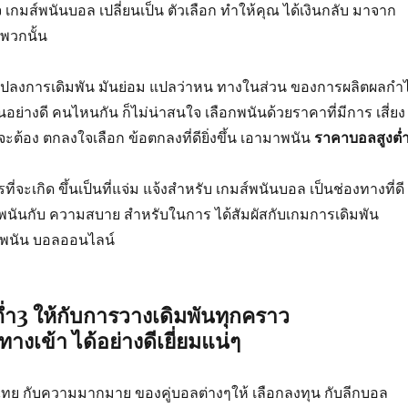
เกมส์พนันบอล เปลี่ยนเป็น ตัวเลือก ทำให้คุณ ได้เงินกลับ มาจาก
มพวกนั้น
่ยน แปลงการเดิมพัน มันย่อม แปลว่าหน ทางในส่วน ของการผลิตผลกำ
ป็นอย่างดี คนไหนกัน ก็ไม่น่าสนใจ เลือกพนันด้วยราคาที่มีการ เสี่ยง
จะต้อง ตกลงใจเลือก ข้อตกลงที่ดียิ่งขึ้น เอามาพนัน
ราคาบอลสูงต่
ี่จะเกิด ขึ้นเป็นที่แจ่ม แจ้งสำหรับ เกมส์พนันบอล เป็นช่องทางที่ดี
พนันกับ ความสบาย สำหรับในการ ได้สัมผัสกับเกมการเดิมพัน
รพนัน บอลออนไลน์
่ำ3 ให้กับการวางเดิมพันทุกคราว
งเข้า ได้อย่างดีเยี่ยมแน่ๆ
ไทย กับความมากมาย ของคู่บอลต่างๆให้ เลือกลงทุน กับลีกบอล