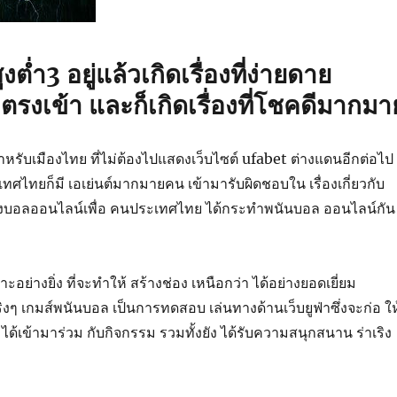
่ำ3 อยู่แล้วเกิดเรื่องที่ง่ายดาย
ตรงเข้า และก็เกิดเรื่องที่โชคดีมากมา
หรับเมืองไทย ที่ไม่ต้องไปแสดงเว็บไซต์ ufabet ต่างแดนอีกต่อไป
ทศไทยก็มี เอเย่นต์มากมายคน เข้ามารับผิดชอบใน เรื่องเกี่ยวกับ
ทงบอลออนไลน์เพื่อ คนประเทศไทย ได้กระทำพนันบอล ออนไลน์กัน
ะอย่างยิ่ง ที่จะทำให้ สร้างช่อง เหนือกว่า ได้อย่างยอดเยี่ยม
ิงๆ เกมส์พนันบอล เป็นการทดสอบ เล่นทางด้านเว็บยูฟ่าซึ่งจะก่อ ให
 ได้เข้ามาร่วม กับกิจกรรม รวมทั้งยัง ได้รับความสนุกสนาน ร่าเริง