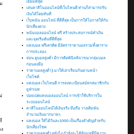
เยี่ยมที่สุด
่ม
เล่นคาสิโนออนไลน์ที่เว็บไหนดี ท่านก็สามารถรับ
เงินได้โดยทันที
เว็บพนัน ออนไลน์ ที่ดีที่สุด เป็นการให้โอกาสให้กับ
นักเสี่ยงดวง
พนันบอลออนไลน์ ฟรี สร้างประสบการณ์ทำเงิน
และจุดเริ่มต้นที่ดีที่สุด
แทงบอล ฟรีเครดิต มีอัตราราคาบอลรวมทั้งตาราง
การประลอง
สอน ดูบอลสูงต่ำ มีการคิดพินิจพิจารณากลุ่มบอล
ก่อนลงมือ
ราคาบอลสูงต่ำ3 มาให้เล่าเรียนกันผ่านหน้า
เว็บไซต์
แทงบอล เว็บไหนดี การลงทะเบียนสมัครสมาชิกกับ
ยูฟ่าเบท
ม่
ปอยเปตแทงบอลออนไลน์ การเข้าใช้บริการใน
ระบบออนไลน์
คาสิโนออนไลน์ได้เงินจริง มือถือ วางเดิมพัน
จำนวนเงินมากมายๆ
่
แทงบอล ให้ได้วันละ1000 เป็นเรื่องสำคัญสำหรับ
นักเสี่ยงโชค
ลง
ราคาบอลสูงต่ำ ดูยังไง กำลังจะได้ข้อมูลที่มีความ