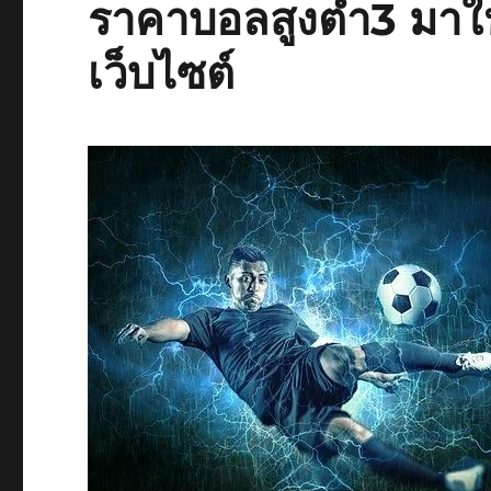
ราคาบอลสูงต่ำ3 มาให้
เว็บไซต์