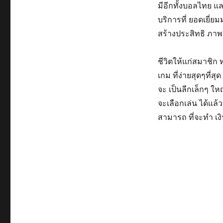
มีอีกทั้งบอลไทย แล
บริการที่ ยอดเยี่ย
สร้างประสิทธิ ภาพส
ชีวิตให้แก่สมาชิก
เกม ที่ง่ายสุดๆที่ส
จะ เป็นลีกเล็กๆ ให
จะเลือกเล่น ได้แล
สามารถ ที่จะทำ เง