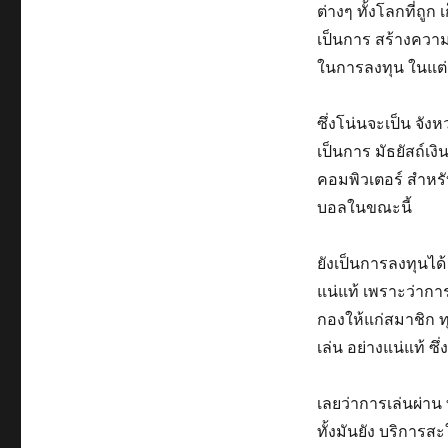
ต่างๆ ทั้งโลกที่ถู
เป็นการ สร้างความ
ในการลงทุน ในแต่ล
ซึ่งโน่นจะเป็น จัง
เป็นการ มัธยัสถ์เง
คอมพิวเตอร์ สำหรั
บอลในขณะนี้
ยังเป็นการลงทุนได้ 
แน่แท้ เพราะว่าก
กองให้แก่สมาชิก ท
เล่น อย่างแน่แท้ ซึ
เลยว่าการเล่นผ่าน
ทั้งมันยัง บริการส