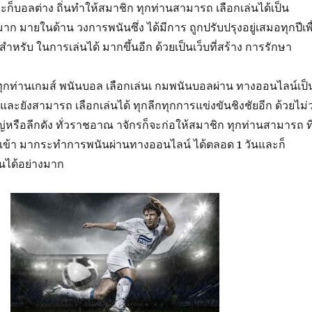
ะก็บอลต่าง ถิ่นทำให้สมาชิก ทุกท่านสามารถ เลือกเล่นได้เป็น
มมาก มายในด้าน วงการพนันซึ่ง ได้มีการ ถูกปรับปรุงอยู่เสมอทุกปีเพื
ำหรับ ในการเล่นได้ มากขึ้นอีก ด้วยเป็นเว็บที่สร้าง การรักษา
 ทุกท่านเกมส์ พนันบอล เลือกเล่นเ กมพนันบอลผ่าน ทางออนไลน์เป็
ุด และยังสามารถ เลือกเล่นได้ ทุกลีกทุกการแข่งขันชิงชัยอีก ด้วยไม่ว
ญ่หรือลีกดัง ทั่วราชอาณ าจักรก็จะก่อให้สมาชิก ทุกท่านสามารถ ที
้วเข้า มากระทำการพนันผ่านทางออนไลน์ ได้ตลอด 1 วันและก็
ินได้อย่างมาก