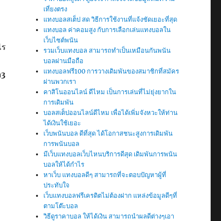
เที่ยงตรง
แทงบอลสเต็ป สด วิธีการใช้งานที่แจ้งชัดเยอะที่สุด
แทงบอล ค่าคอมสูง กับการเลือกเล่นแทงบอลใน
เว็บไซต์พนัน
ไร
รวมเว็บแทงบอล สามารถทำเป็นเหมือนกันพนัน
บอลผ่านมือถือ
แทงบอลฟรี100 การวางเดิมพันของสมาชิกที่สมัคร
ำ3
ผ่านพวกเรา
คาสิโนออนไลน์ ดีไหม เป็นการเล่นที่ไม่ยุ่งยากใน
การเดิมพัน
บอลสเต็ปออนไลน์ดีไหม เพื่อได้เพิ่มจังหวะให้ท่าน
ได้เงินใช้เยอะ
เว็บพนันบอล ดีที่สุด ได้โอกาสชนะสูงการเดิมพัน
การพนันบอล
มีเว็บแทงบอลเว็บไหนบริการดีสุด เดิมพันการพนัน
บอลให้ได้กำไร
หาเว็บ แทงบอลดีๆ สามารถที่จะตอบปัญหาผู้ที่
ประทับใจ
เว็บแทงบอลฟรีเครดิตไม่ต้องฝาก แหล่งข้อมูลดีๆที่
ตามโต๊ะบอล
วิธีดูราคาบอล ให้ได้เงิน สามารถนำผลดีต่างๆเอา