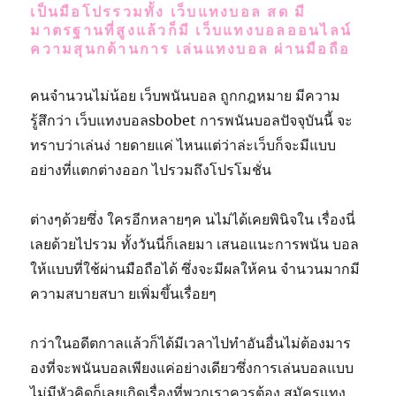
เป็นมือโปรรวมทั้ง เว็บแทงบอล สด มี
มาตรฐานที่สูงแล้วก็มี เว็บแทงบอลออนไลน์
ความสุนกด้านการ เล่นแทงบอล ผ่านมือถือ
คนจำนวนไม่น้อย เว็บพนันบอล ถูกกฎหมาย มีความ
รู้สึกว่า เว็บแทงบอลsbobet การพนันบอลปัจจุบันนี้ จะ
ทราบว่าเล่นง่ ายดายแค่ ไหนแต่ว่าล่ะเว็บก็จะมีแบบ
อย่างที่แตกต่างออก ไปรวมถึงโปรโมชั่น
ต่างๆด้วยซึ่ง ใครอีกหลายๆค นไม่ได้เคยพินิจใน เรื่องนี่
เลยด้วยไปรวม ทั้งวันนี่ก็เลยมา เสนอแนะการพนัน บอล
ให้แบบที่ใช้ผ่านมือถือได้ ซึ่งจะมีผลให้คน จำนวนมากมี
ความสบายสบา ยเพิ่มขึ้นเรื่อยๆ
กว่าในอดีตกาลแล้วก็ได้มีเวลาไปทำอันอื่นไม่ต้องมาร
องที่จะพนันบอลเพียงแค่อย่างเดียวซึ่งการเล่นบอลแบบ
ไม่มีหัวคิดก็เลยเกิดเรื่องที่พวกเราควรต้อง สมัครแทง