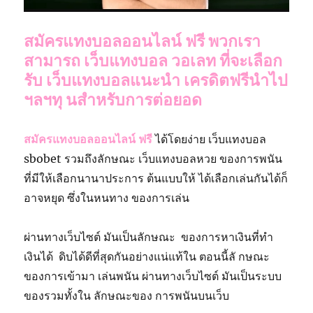
สมัครแทงบอลออนไลน์ ฟรี พวกเรา
สามารถ เว็บแทงบอล วอเลท ที่จะเลือก
รับ เว็บแทงบอลแนะนํา เครดิตฟรีนำไป
ฯลฯทุ นสำหรับการต่อยอด
สมัครแทงบอลออนไลน์ ฟรี
ได้โดยง่าย เว็บแทงบอล
sbobet รวมถึงลักษณะ เว็บแทงบอลหวย ของการพนัน
ที่มีให้เลือกนานาประการ ต้นแบบให้ ได้เลือกเล่นกันได้ก็
อาจหยุด ซึ่งในหนทาง ของการเล่น
ผ่านทางเว็บไซต์ มันเป็นลักษณะ ของการหาเงินที่ทำ
เงินได้ ดิบได้ดีที่สุดกันอย่างแน่แท้ใน ตอนนี้ลั กษณะ
ของการเข้ามา เล่นพนัน ผ่านทางเว็บไซต์ มันเป็นระบบ
ของรวมทั้งใน ลักษณะของ การพนันบนเว็บ