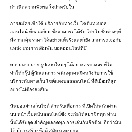
กำ เนิดความพึงพอ ใจสำหรับใน
การสมัครเข้าใช้ บริการกับทางเว็บ ไซต์แทงบอล
ออนไลน์ ที่ยอดเยี่ยม ซึ่งสามารถได้รับ โปรโมชั่นต่างๆที่
มีความคุ้มราคา ได้อย่างแท้จริงและก็ยัง สามารถเจอกับ
แหล่ง เกมการเดิมพัน บอลออนไลน์ที่มี
ความมากมาย รูปแบบใหม่ๆ ได้อย่างครบวงจร ที่ไม่
ทำให้กรุ๊ป ผู้นักเล่นการ พนันทุกคนผิดหวังกับการใช้
บริการกับทางเว็บ ไซต์แทงบอลออนไลน์ ที่ดีเยี่ยมที่สุด
อย่างไม่ต้องสงสัยพ
นันบอลผ่านเว็บไซต์ สำหรับเพื่อการ ที่เปิดให้พนันผ่าน
บน หน้าเว็บพนันออนไลน์ซึ่ง จะก่อให้สมาชิกทุก ท่าน
นั้นได้รับจุด สำคัญตลอดทุก การเล่นกันอีกด้วย ถือว่ามัน
ได้ มีการสร้างข้อดี สมัครแทงบอล