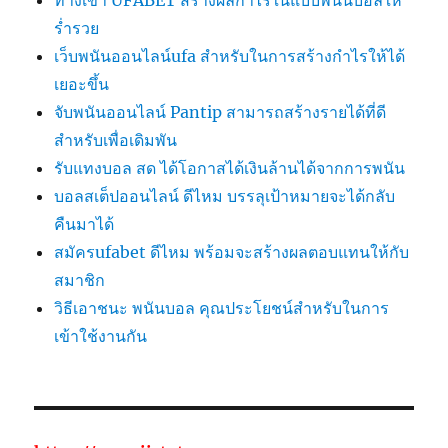
ร่ำรวย
เว็บพนันออนไลน์ufa สำหรับในการสร้างกำไรให้ได้
เยอะขึ้น
จับพนันออนไลน์ Pantip สามารถสร้างรายได้ที่ดี
สำหรับเพื่อเดิมพัน
รับแทงบอล สด ได้โอกาสได้เงินล้านได้จากการพนัน
บอลสเต็ปออนไลน์ ดีไหม บรรลุเป้าหมายจะได้กลับ
คืนมาได้
สมัครufabet ดีไหม พร้อมจะสร้างผลตอบแทนให้กับ
สมาชิก
วิธีเอาชนะ พนันบอล คุณประโยชน์สำหรับในการ
เข้าใช้งานกัน