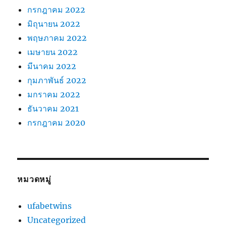
กรกฎาคม 2022
มิถุนายน 2022
พฤษภาคม 2022
เมษายน 2022
มีนาคม 2022
กุมภาพันธ์ 2022
มกราคม 2022
ธันวาคม 2021
กรกฎาคม 2020
หมวดหมู่
ufabetwins
Uncategorized