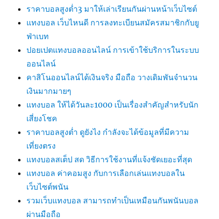
ราคาบอลสูงต่ำ3 มาให้เล่าเรียนกันผ่านหน้าเว็บไซต์
แทงบอล เว็บไหนดี การลงทะเบียนสมัครสมาชิกกับยู
ฟ่าเบท
ปอยเปตแทงบอลออนไลน์ การเข้าใช้บริการในระบบ
ออนไลน์
คาสิโนออนไลน์ได้เงินจริง มือถือ วางเดิมพันจำนวน
เงินมากมายๆ
แทงบอล ให้ได้วันละ1000 เป็นเรื่องสำคัญสำหรับนัก
เสี่ยงโชค
ราคาบอลสูงต่ำ ดูยังไง กำลังจะได้ข้อมูลที่มีความ
เที่ยงตรง
แทงบอลสเต็ป สด วิธีการใช้งานที่แจ้งชัดเยอะที่สุด
แทงบอล ค่าคอมสูง กับการเลือกเล่นแทงบอลใน
เว็บไซต์พนัน
รวมเว็บแทงบอล สามารถทำเป็นเหมือนกันพนันบอล
ผ่านมือถือ