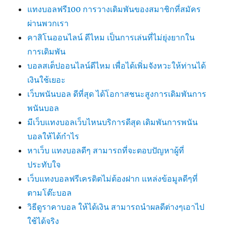
แทงบอลฟรี100 การวางเดิมพันของสมาชิกที่สมัคร
ผ่านพวกเรา
คาสิโนออนไลน์ ดีไหม เป็นการเล่นที่ไม่ยุ่งยากใน
การเดิมพัน
บอลสเต็ปออนไลน์ดีไหม เพื่อได้เพิ่มจังหวะให้ท่านได้
เงินใช้เยอะ
เว็บพนันบอล ดีที่สุด ได้โอกาสชนะสูงการเดิมพันการ
พนันบอล
มีเว็บแทงบอลเว็บไหนบริการดีสุด เดิมพันการพนัน
บอลให้ได้กำไร
หาเว็บ แทงบอลดีๆ สามารถที่จะตอบปัญหาผู้ที่
ประทับใจ
เว็บแทงบอลฟรีเครดิตไม่ต้องฝาก แหล่งข้อมูลดีๆที่
ตามโต๊ะบอล
วิธีดูราคาบอล ให้ได้เงิน สามารถนำผลดีต่างๆเอาไป
ใช้ได้จริง