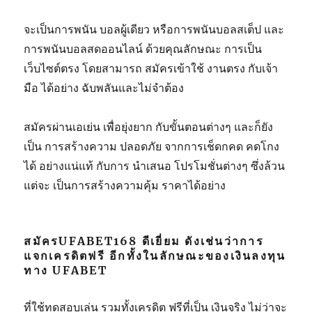
จะเป็นการพนัน บอลผู้เดียว หรือการพนันบอลสเต็ป และ
การพนันบอลสดออนไลน์ ด้วยคุณลักษณะ การเป็น
เว็บไซต์ตรง โดยสามารถ สมัครเข้าใช้ งานตรง กับเจ้า
มือ ได้อย่าง ฉับพลันและไม่จำต้อง
สมัครผ่านเอเย่น เพื่อยุ่งยาก กับขั้นตอนต่างๆ และก็ยัง
เป็น การสร้างความ ปลอดภัย จากการเช็ดกคด คดโกง
ได้ อย่างแน่แท้ กับการ นำเสนอ โปรโมชั่นต่างๆ ซึ่งล้วน
แต่จะ เป็นการสร้างความคุ้ม ราคาได้อย่าง
สมัครUFABET168 ดีเยี่ยม ดังเช่นว่าการ
แจกเครดิตฟรี อีกทั้งในลักษณะของเงินลงทุน
ทาง UFABET
ที่ใช้ทดสอบเล่น รวมทั้งเครดิต ฟรีที่เป็น เงินจริง ไม่ว่าจะ