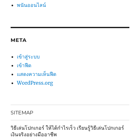
พนันออนไลน์
META
เข้าสู่ระบบ
เข้าฟีด
แสดงความเห็นฟีด
WordPress.org
SITEMAP
วิธีเล่นโปกเกอร์ ให้ได้กำไรเร็ว เรียนรู้วิธีเล่นโปกเกอร์
เงินจริงอย่างมืออาชีพ