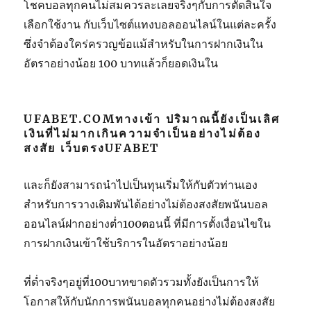
โชคบอลทุกคนไม่สมควรละเลยจริงๆกับการตัดสินใจ
เลือกใช้งาน กับเว็บไซต์แทงบอลออนไลน์ในแต่ละครั้ง
ซึ่งจำต้องใคร่ครวญข้อแม้สำหรับในการฝากเงินใน
อัตราอย่างน้อย 100 บาทแล้วก็ยอดเงินใน
UFABET.COMทางเข้า ปริมาณนี้ยังเป็นเลิศ
เงินที่ไม่มากเกินความจำเป็นอย่างไม่ต้อง
สงสัย เว็บตรงUFABET
และก็ยังสามารถนำไปเป็นทุนเริ่มให้กับตัวท่านเอง
สำหรับการวางเดิมพันได้อย่างไม่ต้องสงสัยพนันบอล
ออนไลน์ฝากอย่างต่ำ100ตอนนี้ ที่มีการตั้งเงื่อนไขใน
การฝากเงินเข้าใช้บริการในอัตราอย่างน้อย
ที่ต่ำจริงๆอยู่ที่100บาทขาดตัวรวมทั้งยังเป็นการให้
โอกาสให้กับนักการพนันบอลทุกคนอย่างไม่ต้องสงสัย