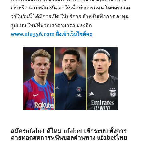
เว็บหรือ แอปพลิเคชั่น มาใช้เพื่อทำการแทน โดยตรง แต่
ว่าในวันนี้ ได้มีการเปิด ให้บริการ สำหรับเพื่อการ ลงทุน
รูปแบบ ใหม่ที่พวกเราสามารถ มองอีก
www.ufa356.com ลิ้งเข้าเว็บไซต์คะ
สมัครufabet ดีไหม ufabet เข้าระบบ ทั้งการ
ถ่ายทอดสดการพนันบอลผ่านทาง ufabetไทย