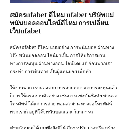
สมัครufabet ดีไหม ufabet บริษัทแม่
พนันบอลออนไลน์ดีไหม การเปลี่ยน
เว็บufabet
สมัครufabet ดีไหม แบบอย่าง การพนันบอล ผ่านทาง
โต๊ะ พนันบอลออน ไลน์มาเป็น การให้บริการผ่าน
ทางการลงทุน ผ่านทางออน ไลน์โดยแต่ ก่อนพวกเรา
กระทำ การเดินทาง เป็นผู้แทนย่อย เพื่อทำ
ใช้งานพวก เรามองจาก การถ่ายทอด สดการลงทุนแล้ว
ก็การใช้แรง งานตัวอย่าง เช่นการแข่งขันชิงชัย พานจอ
โทรศัพท์ ได้แก่การถ่าย ทอดสดผ่าน ทางจอโทรทัศน์
พวกเราก็ อยู่ที่โต๊ะพนันบอลและ ก็สามารถ
ทำพนันบอลได้ เลยซึ่งยังมิได้ มีการปรับ ปรุงหรือ สร้าง