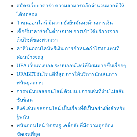
สมัครเว็บบาคาร่า ความสามารถอีกจำนวนมากมีให้
ได้ทดลอง
วัวชนออนไลน์ มีความยั่งยืนมั่นคงด้านการเงิน
เซ็กซี่บาคาร่าขั้นต่ำ10บาท การเข้าใช้บริการจาก
เว็บไซต์ของพวกเรา
คาสิโนออนไลน์ฟรีเงิน การกำหนดกำไรทดแทนที่
ค่อนข้างจะสู
UFA เว็บแทงบอล ระบบออนไลน์ที่นิยมมากขึ้นเรื่อยๆ
UFABETอันไหนดีที่สุด การให้บริการนักเล่นการ
พนันยุคเก่าๆ
การพนันบอลออนไลน์ ด้วยแบบการเล่นที่ง่ายไม่สลับ
ซับซ้อน
ลิงค์เล่นบอลออนไลน์ เป็นเรื่องที่ดีเป็นอย่างยิ่งสำหรับ
ผู้พนัน
พนันออนไลน์ บัตรทรู เคล็ดลับที่มีความถูกต้อง
ชัดเจนที่สุด