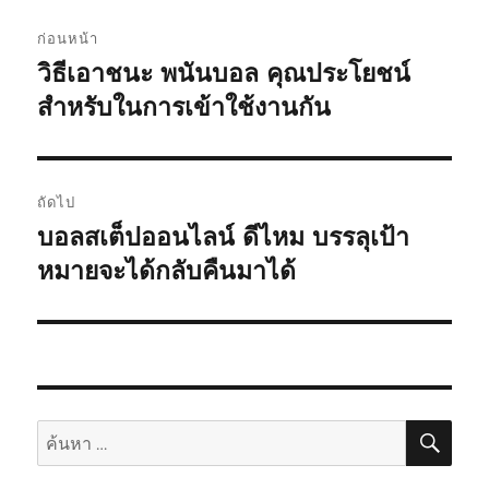
เมนู
ก่อนหน้า
นำทาง
วิธีเอาชนะ พนันบอล คุณประโยชน์
เรื่อง
ก่อน
สำหรับในการเข้าใช้งานกัน
เรื่อง
หน้า:
ถัดไป
บอลสเต็ปออนไลน์ ดีไหม บรรลุเป้า
เรื่อง
ต่อ
หมายจะได้กลับคืนมาได้
ไป:
ค้นห
ค้นหา: