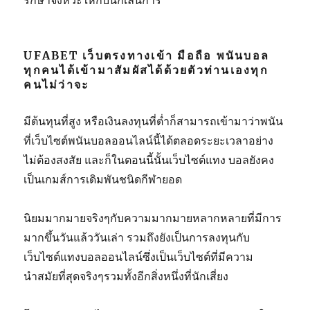
รักษาจังหวะให้กับนักเล่นการ
UFABET เว็บตรงทางเข้า มือถือ พนันบอล
ทุกคนได้เข้ามาสัมผัสได้ด้วยตัวท่านเองทุก
คนไม่ว่าจะ
มีต้นทุนที่สูง หรือเงินลงทุนที่ต่ำก็สามารถเข้ามาว่าพนัน
ที่เว็บไซต์พนันบอลออนไลน์นี้ได้ตลอดระยะเวลาอย่าง
ไม่ต้องสงสัย และก็ในตอนนี้นั้นเว็บไซต์แทง บอลยังคง
เป็นเกมส์การเดิมพันชนิดกีฬายอด
นิยมมากมายจริงๆกับความมากมายหลากหลายที่มีการ
มากขึ้นวันแล้ววันเล่า รวมถึงยังเป็นการลงทุนกับ
เว็บไซต์แทงบอลออนไลน์ซึ่งเป็นเว็บไซต์ที่มีความ
นำสมัยที่สุดจริงๆรวมทั้งอีกสิ่งหนึ่งที่นักเสี่ยง