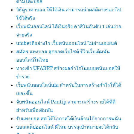
ตามโต๊ะบอล
วิธีดูราคาบอล ให้ได้เงิน สามารถนำผลดีต่างๆเอาไป
ใช้ได้จริง
เว็บพนันออนไลน์ ได้เงินจริง คาสิโนอันดับ 1 เล่นง่าย
จ่ายจริง
ufabetดีอย่างไร เว็บพนันออนไลน์ ไม่ผ่านเอเย่นต์
สมัคร แทงบอล สุดยอดเว็บไซต์ รีวิวเว็บเดิมพัน
ออนไลน์ในไทย
ทางเข้า UFABET สร้างผลกำไรในแบบพนันบอลให้
ร่ำรวย
เว็บพนันออนไลน์ufa สำหรับในการสร้างกำไรให้ได้
เยอะขึ้น
จับพนันออนไลน์ Pantip สามารถสร้างรายได้ที่ดี
สำหรับเพื่อเดิมพัน
รับแทงบอล สด ได้โอกาสได้เงินล้านได้จากการพนัน
บอลสเต็ปออนไลน์ ดีไหม บรรลุเป้าหมายจะได้กลับ