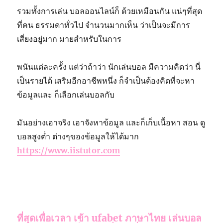
รวมทั้งการเล่น บอลออนไลน์ก็ ด้วยเหมือนกัน แน่ๆที่สุด
ที่คน ธรรมดาทั่วไป จำนวนมากเห็น ว่าเป็นจะมีการ
เสี่ยงอยู่มาก มายสำหรับในการ
พนันแต่ละครั้ง แต่ว่าถ้าว่า นักเล่นบอล มีความคิดว่า นี่
เป็นรายได้ เสริมอีกอาชีพหนึ่ง ก็จำเป็นต้องคิดที่จะหา
ข้อมูลและ ก็เลือกเล่นบอลกับ
มันอย่างเอาจริง เอาจังหาข้อมูล และก็เก็บเนื้อหา สอน ดู
บอลสูงต่ำ ต่างๆของข้อมูลให้ได้มาก
https://www.iistutor.com
ที่สุดเพื่อเวลา เข้า ufabet ภาษาไทย เล่นบอล