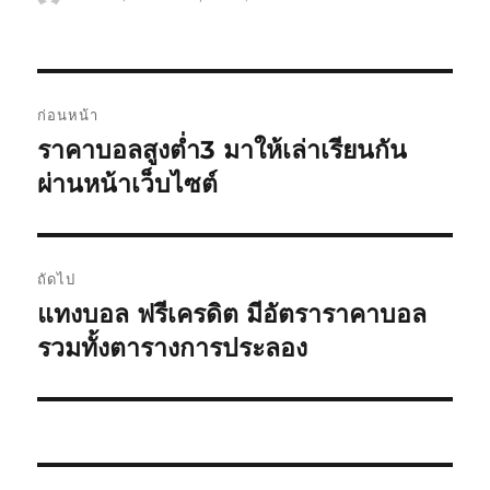
เขียน
เมื่อ
หมู่
เมนู
ก่อนหน้า
นำทาง
ราคาบอลสูงต่ำ3 มาให้เล่าเรียนกัน
เรื่อง
ก่อน
ผ่านหน้าเว็บไซต์
เรื่อง
หน้า:
ถัดไป
แทงบอล ฟรีเครดิต มีอัตราราคาบอล
เรื่อง
ต่อ
รวมทั้งตารางการประลอง
ไป: