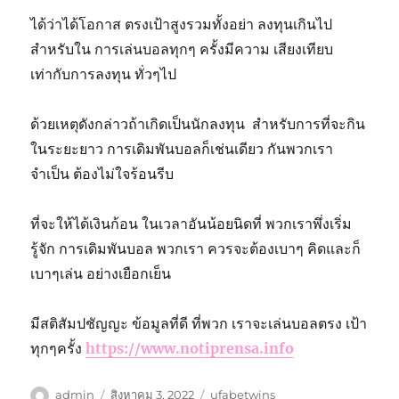
ได้ว่าได้โอกาส ตรงเป้าสูงรวมทั้งอย่า ลงทุนเกินไป
สำหรับใน การเล่นบอลทุกๆ ครั้งมีความ เสียงเทียบ
เท่ากับการลงทุน ทั่วๆไป
ด้วยเหตุดังกล่าวถ้าเกิดเป็นนักลงทุน สำหรับการที่จะกิน
ในระยะยาว การเดิมพันบอลก็เช่นเดียว กันพวกเรา
จำเป็น ต้องไม่ใจร้อนรีบ
ที่จะให้ได้เงินก้อน ในเวลาอันน้อยนิดที่ พวกเราพึ่งเริ่ม
รู้จัก การเดิมพันบอล พวกเรา ควรจะต้องเบาๆ คิดและก็
เบาๆเล่น อย่างเยือกเย็น
มีสติสัมปชัญญะ ข้อมูลที่ดี ที่พวก เราจะเล่นบอลตรง เป้า
ทุกๆครั้ง
https://www.notiprensa.info
ผู้
เขียน
หมวด
admin
สิงหาคม 3, 2022
ufabetwins