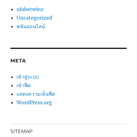
ufabetwins
Uncategorized
พนันออนไลน์
META
เข้าสู่ระบบ
เข้าฟีด
แสดงความเห็นฟีด
WordPress.org
SITEMAP