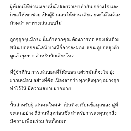
ผู้ที่เล่นให้ท่าน มองเห็นไปเลยว่าเขาทำกัน อย่างไร และ
ก็ขอให้เขาช่วย เป็นผู้ฝึกสอนให้ท่าน เสียเลยจะได้ไม่ต้อง
มัวคลำ หาทางเล่นแบบไม่
ถูกๆถูกๆแม้กระ นั้นถ้าหากคุณ ต้องการทด ลองเล่นด้วย
พนัน บอลออนไลน์ บางทีก็อาจจะมอง สอน ดูบอลสูงต่ำ
ดูแล้วยุ่งยาก สำหรับนักเสี่ยงโชค
ที่รู้จักดีกับ การเล่นบอลที่โต๊ะบอล แต่ว่ามันก็จะไม่ ยุ่ง
ยากเหมือน อย่างที่คิด เนื่องจากว่า ทุกๆสิ่งทุกๆ อย่างถูก
ทำไว้ให้ มีความสบายมากมาย
นั้นสำหรับผู้ เล่นคนใหม่จำ เป็นที่จะเรียนข้อมูลของ คู่ที่
จะเล่นอย่าง ถี่ถ้วนที่สุดก่อนซึ่ง สำหรับการลงทุนทุกสิ่ง
มีความเพื่อนร่วม กันทั้งหมด