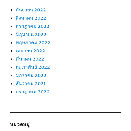
กันยายน 2022
สิงหาคม 2022
กรกฎาคม 2022
มิถุนายน 2022
พฤษภาคม 2022
เมษายน 2022
มีนาคม 2022
กุมภาพันธ์ 2022
มกราคม 2022
ธันวาคม 2021
กรกฎาคม 2020
หมวดหมู่