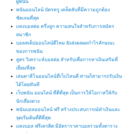
ผู้พนัน
พนันออนไลน์ บัตรทรู เคล็ดลับที่มีความถูกต้อง
ชัดเจนที่สุด
แทงบอลต่อ ครึ่งลูก ความสนใจสำหรับการสมัคร
สมาชิก
บอลสเต็ปออนไลน์ดีไหม ยังส่งผลผลกำไรลักษณะ
ของการพนัน
สูตร วิเคราะห์บอลต่อ สำหรับเพื่อการหาเงินเสริมที่
เยี่ยมที่สุด
เล่นคาสิโนออนไลน์ที่เว็บไหนดี ท่านก็สามารถรับเงิน
ได้โดยทันที
เว็บพนัน ออนไลน์ ที่ดีที่สุด เป็นการให้โอกาสให้กับ
นักเสี่ยงดวง
พนันบอลออนไลน์ ฟรี สร้างประสบการณ์ทำเงินและ
จุดเริ่มต้นที่ดีที่สุด
แทงบอล ฟรีเครดิต มีอัตราราคาบอลรวมทั้งตาราง