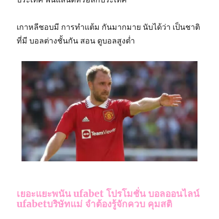
เกาหลีชอบมี การทำแต้ม กันมากมาย นับได้ว่า เป็นชาติ
ที่มี บอลต่างชั้นกัน สอน ดูบอลสูงต่ำ
เยอะแยะพนัน ufabet โปรโมชั่น บอลออนไลน์
ufabetบริษัทแม่ จำต้องรู้จักควบ คุมสติ