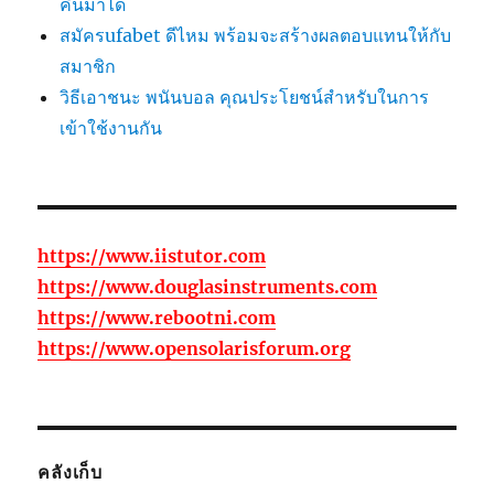
คืนมาได้
สมัครufabet ดีไหม พร้อมจะสร้างผลตอบแทนให้กับ
สมาชิก
วิธีเอาชนะ พนันบอล คุณประโยชน์สำหรับในการ
เข้าใช้งานกัน
https://www.iistutor.com
https://www.douglasinstruments.com
https://www.rebootni.com
https://www.opensolarisforum.org
คลังเก็บ