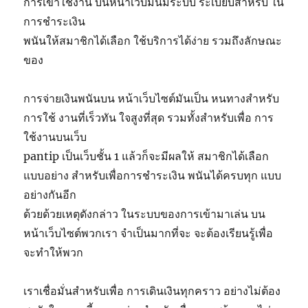
การเข้าใช้งาน บนหน้าเว็บมันมีระบบ ระเบียบสำหรับ ใน
การชำระเงิน
พนันให้สมาชิกได้เลือก ใช้บริการได้ง่าย รวมถึงลักษณะ
ของ
การจ่ายเงินพนันบน หน้าเว็บไซต์มันเป็น หนทางสำหรับ
การใช้ งานที่เร็วทัน ใจสูงที่สุด รวมทั้งสำหรับเพื่อ การ
ใช้งานบนเว็บ
pantip เป็นเว็บชั้น 1 แล้วก็จะมีผลให้ สมาชิกได้เลือก
แบบอย่าง สำหรับเพื่อการชำระเงิน พนันได้ครบทุก แบบ
อย่างกันอีก
ด้วยด้วยเหตุดังกล่าว ในระบบของการเข้ามาเล่น บน
หน้าเว็บไซต์พวกเรา จำเป็นมากที่จะ จะต้องเรียนรู้เพื่อ
จะทำให้พวก
เราเชื่อมั่นสำหรับเพื่อ การเดินเงินทุกคราว อย่างไม่ต้อง