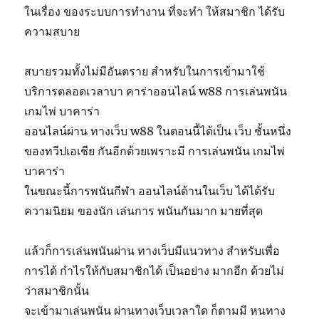
ในเรื่อง ของระบบการทำงาน ที่จะทำ ให้สมาชิก ได้รับ
ความสบาย
สบายรวมทั้งไม่มีอันตราย สำหรับในการเข้ามาใช้
บริการตลอดเวลาบา คาร่าออนไลน์ w88 การเล่นพนัน
เกมไพ่ บาคาร่า
ออนไลน์ผ่าน ทางเว็บ w88 ในตอนนี้ได้เป็น เว็บ ชั้นหนึ่ง
ของทวีปเอเชีย กันอีกด้วยเพราะมี การเล่นพนัน เกมไพ่
บาคาร่า
ในขณะนี้การพนันกีฬา ออนไลน์ด้านในเว็บ ได้ได้รับ
ความนิยม ของนัก เล่นการ พนันกันมาก มายที่สุด
แล้วก็การเล่นพนันผ่าน ทางเว็บมีแนวทาง สำหรับเพื่อ
การได้ กำไรให้กับสมาชิกได้ เป็นอย่าง มากอีก ด้วยไม่
ว่าสมาชิกนั้น
จะเข้ามาเล่นพนัน ผ่านทางเว็บเวลาใด ก็ตามมี หนทาง