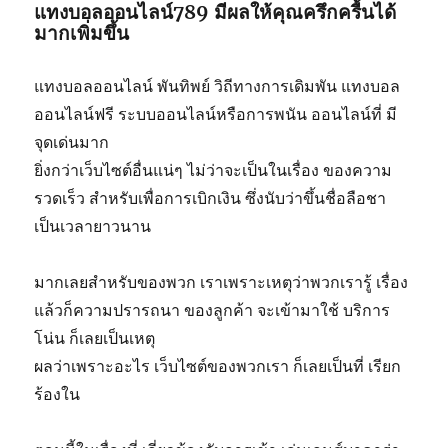
แทงบอลออนไลน์789 มีผลให้คุณครึกครื้นได้
มากเพิ่มขึ้น
แทงบอลออนไลน์ พันทิพย์ วิถีทางการเดิมพัน แทงบอล
ออนไลน์ฟรี ระบบออนไลน์หรือการพนัน ออนไลน์ที่ มี
จุดเด่นมาก
ยิ่งกว่าเว็บไซต์อื่นแน่ๆ ไม่ว่าจะเป็นในเรื่อง ของความ
รวดเร็ว สำหรับเพื่อการเบิกเงิน ซึ่งนับว่าขึ้นชื่อลือชา
เป็นเวลายาวนาน
มากเลยสำหรับของพวก เราเพราะเหตุว่าพวกเรารู้ เรื่อง
แล้วก็ความปรารถนา ของลูกค้า จะเข้ามาใช้ บริการ
โน่น ก็เลยเป็นเหตุ
ผลว่าเพราะอะไร เว็บไซต์ของพวกเรา ก็เลยเป็นที่ เรียก
ร้องใน