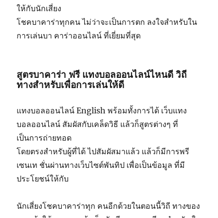
ให้กับนักเสี่ยง
โชคบาคาร่าทุกคน ไม่ว่าจะเป็นการตก ลงใจสำหรับใน
การเล่นบา คาร่าออนไลน์ ที่เยี่ยมที่สุด
สูตรบาคาร่า ฟรี แทงบอลออนไลน์ไหนดี วิถี
ทางสำหรับเพื่อการเล่นให้ดี
แทงบอลออนไลน์ English พร้อมทั้งการได้ เว็บแทง
บอลออนไลน์ สัมผัสกับเคล็ดวิธี แล้วก็สูตรต่างๆ ที่
เป็นการถ่ายทอด
โดยตรงสำหรับผู้ที่ได้ ไปสัมผัสมาแล้ว แล้วก็มีการพรี
เซนเท ชั่นผ่านทางเว็บไซต์พันทิป เพื่อเป็นข้อมูล ที่มี
ประโยชน์ให้กับ
นักเสี่ยงโชคบาคาร่าทุก คนอีกด้วยในตอนนี้วิถี ทางของ