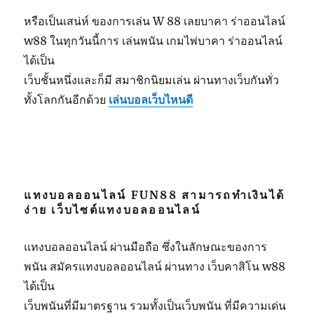
หรือเป็นเสน่ห์ ของการเล่น W 88 เลยบาคา ร่าออนไลน์
w88 ในทุกวันนี้การ เล่นพนัน เกมไพ่บาคา ร่าออนไลน์
ได้เป็น
เว็บชั้นหนึ่งและก็มี สมาชิกนิยมเล่น ผ่านทางเว็บกันทั่ว
ทั้งโลกกันอีกด้วย
เล่นบอลเว็บไหนดี
แทงบอลออนไลน์ FUN88 สามารถทำเงินได้
ง่าย เว็บไซต์แทงบอลออนไลน์
แทงบอลออนไลน์ ผ่านมือถือ ซึ่งในลักษณะของการ
พนัน สมัครแทงบอลออนไลน์ ผ่านทาง เว็บคาสิโน w88
ได้เป็น
เว็บพนันที่มีมาตรฐาน รวมทั้งเป็นเว็บพนัน ที่มีความเด่น