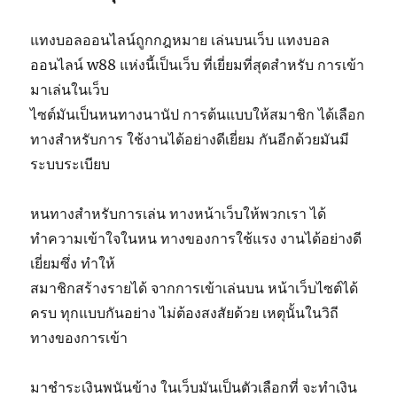
แทงบอลออนไลน์ถูกกฎหมาย เล่นบนเว็บ แทงบอล
ออนไลน์ w88 แห่งนี้เป็นเว็บ ที่เยี่ยมที่สุดสำหรับ การเข้า
มาเล่นในเว็บ
ไซต์มันเป็นหนทางนานัป การต้นแบบให้สมาชิก ได้เลือก
ทางสำหรับการ ใช้งานได้อย่างดีเยี่ยม กันอีกด้วยมันมี
ระบบระเบียบ
หนทางสำหรับการเล่น ทางหน้าเว็บให้พวกเรา ได้
ทำความเข้าใจในหน ทางของการใช้แรง งานได้อย่างดี
เยี่ยมซึ่ง ทำให้
สมาชิกสร้างรายได้ จากการเข้าเล่นบน หน้าเว็บไซต์ได้
ครบ ทุกแบบกันอย่าง ไม่ต้องสงสัยด้วย เหตุนั้นในวิถี
ทางของการเข้า
มาชำระเงินพนันข้าง ในเว็บมันเป็นตัวเลือกที่ จะทำเงิน