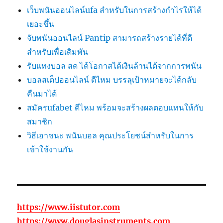
เว็บพนันออนไลน์ufa สำหรับในการสร้างกำไรให้ได้
เยอะขึ้น
จับพนันออนไลน์ Pantip สามารถสร้างรายได้ที่ดี
สำหรับเพื่อเดิมพัน
รับแทงบอล สด ได้โอกาสได้เงินล้านได้จากการพนัน
บอลสเต็ปออนไลน์ ดีไหม บรรลุเป้าหมายจะได้กลับ
คืนมาได้
สมัครufabet ดีไหม พร้อมจะสร้างผลตอบแทนให้กับ
สมาชิก
วิธีเอาชนะ พนันบอล คุณประโยชน์สำหรับในการ
เข้าใช้งานกัน
https://www.iistutor.com
https://www.douglasinstruments.com