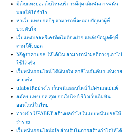
มีเว็บแทงบอลเว็บไหนบริการดีสุด เดิมพันการพนัน
บอลให้ได้กำไร
หาเว็บ แทงบอลดีๆ สามารถที่จะตอบปัญหาผู้ที่
ประทับใจ
เว็บแทงบอลฟรีเครดิตไม่ต้องฝาก แหล่งข้อมูลดีๆที่
ตามโต๊ะบอล
วิธีดูราคาบอล ให้ได้เงิน สามารถนำผลดีต่างๆเอาไป
ใช้ได้จริง
เว็บพนันออนไลน์ ได้เงินจริง คาสิโนอันดับ 1 เล่นง่าย
จ่ายจริง
ufabetดีอย่างไร เว็บพนันออนไลน์ ไม่ผ่านเอเย่นต์
สมัคร แทงบอล สุดยอดเว็บไซต์ รีวิวเว็บเดิมพัน
ออนไลน์ในไทย
ทางเข้า UFABET สร้างผลกำไรในแบบพนันบอลให้
ร่ำรวย
เว็บพนันออนไลน์ufa สำหรับในการสร้างกำไรให้ได้