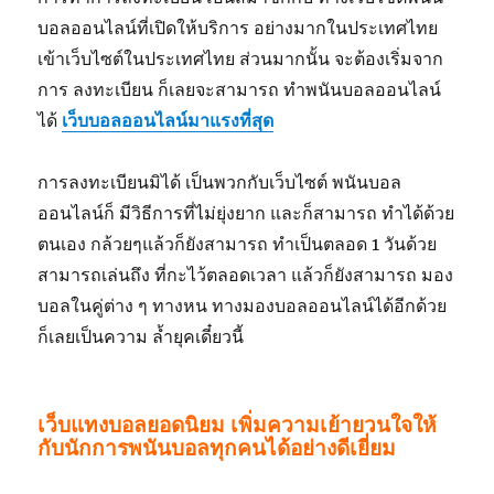
บอลออนไลน์ที่เปิดให้บริการ อย่างมากในประเทศไทย
เข้าเว็บไซต์ในประเทศไทย ส่วนมากนั้น จะต้องเริ่มจาก
การ ลงทะเบียน ก็เลยจะสามารถ ทำพนันบอลออนไลน์
ได้
เว็บบอลออนไลน์มาแรงที่สุด
การลงทะเบียนมิได้ เป็นพวกกับเว็บไซต์ พนันบอล
ออนไลน์ก็ มีวิธีการที่ไม่ยุ่งยาก และก็สามารถ ทำได้ด้วย
ตนเอง กล้วยๆแล้วก็ยังสามารถ ทำเป็นตลอด 1 วันด้วย
สามารถเล่นถึง ที่กะไว้ตลอดเวลา แล้วก็ยังสามารถ มอง
บอลในคู่ต่าง ๆ ทางหน ทางมองบอลออนไลน์ได้อีกด้วย
ก็เลยเป็นความ ล้ำยุคเดี๋ยวนี้
เว็บแทงบอลยอดนิยม เพิ่มความเย้ายวนใจให้
กับนักการพนันบอลทุกคนได้อย่างดีเยี่ยม