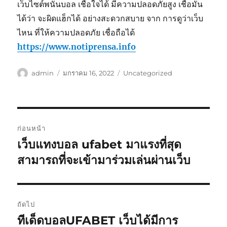
เว็บไซต์พนันบอล เชื่อใจได้ มีความปลอดภัยสูง เชื่อมั่น
ได้ว่า จะผิดแฮ็กได้ อย่างสะดวกสบาย จาก การดูว่าเว็บ
ไหน ที่ให้ความปลอดภัย เชื่อถือได้
https://www.notiprensa.info
ผู้
เขียน
หมวด
admin
มกราคม 16, 2022
Uncategorized
เขียน
เมื่อ
หมู่
เมนู
ก่อนหน้า
นำทาง
เว็บแทงบอล ufabet มาแรงที่สุด
เรื่อง
ก่อน
สามารถที่จะเข้ามาร่วมเล่นผ่านเว็บ
เรื่อง
หน้า:
ถัดไป
ทีเด็ดบอลUFABET เว็บได้มีการ
เรื่อง