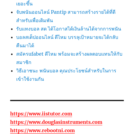
เยอะขึ้น
จับพนันออนไลน์ Pantip สามารถสร้างรายได้ที่ดี
สำหรับเพื่อเดิมพัน
รับแทงบอล สด ได้โอกาสได้เงินล้านได้จากการพนัน
บอลสเต็ปออนไลน์ ดีไหม บรรลุเป้าหมายจะได้กลับ
คืนมาได้
สมัครufabet ดีไหม พร้อมจะสร้างผลตอบแทนให้กับ
สมาชิก
วิธีเอาชนะ พนันบอล คุณประโยชน์สำหรับในการ
เข้าใช้งานกัน
https://www.iistutor.com
https://www.douglasinstruments.com
https://www.rebootni.com