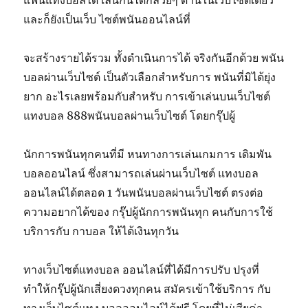
และก็ยังเป็นเว็บ ไซต์พนันออนไลน์ที่
จะสร้างรายได้รวม ทั้งดำเนินการได้ จริงกันอีกด้วย พนัน
บอลผ่านเว็บไซต์ เป็นตัวเลือกสำหรับการ พนันที่มิได้ยุ่ง
ยาก อะไรเลยพร้อมกับสำหรับ การเข้าเล่นบนเว็บไซต์
แทงบอล 888พนันบอลผ่านเว็บไซต์ โดยกรุ๊ปผู้
นักการพนันทุกคนที่มี หนทางการเล่นเกมการ เดิมพัน
บอลออนไลน์ ซึ่งสามารถเล่นผ่านเว็บไซต์ แทงบอล
ออนไลน์ได้ตลอด 1 วันพนันบอลผ่านเว็บไซต์ ตรงต่อ
ความอยากได้ของ กรุ๊ปผู้นักการพนันทุก คนกับการใช้
บริการกับ กาบอล ให้ได้เงินทุกวัน
ทางเว็บไซต์แทงบอล ออนไลน์ที่ได้มีการปรับ ปรุงที่
ทำให้กรุ๊ปผู้นักเสี่ยงดวงทุกคน สมัครเข้าใช้บริการ กับ
ทางเว็บไซต์แทง บอลออนไลน์ได้ฟรี โดยที่ไม่เสียค่า