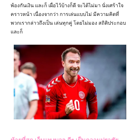
พ้องกันเงิน และก็ เผื่อไว้บ้างก็ดี จะได้ไม่มา นั่งเศร้าใจ
คราวหน้า เนื่องจากว่า การเล่นแบบไม่ มีความคิดที่
พวกเรากล่าวถึงเป็น เล่นทุกคู่ โดยไม่มอง สถิติประกอบ
และก็
ท้ายที่สุด เว็บแทงบอล ดีๆ เป็นความปราชัย