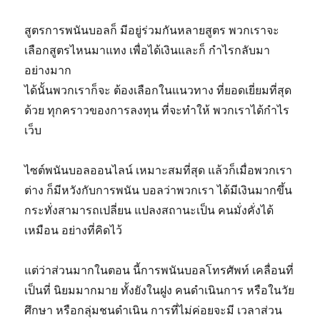
สูตรการพนันบอลก็ มีอยู่ร่วมกันหลายสูตร พวกเราจะ
เลือกสูตรไหนมาแทง เพื่อได้เงินและก็ กำไรกลับมา
อย่างมาก
ได้นั้นพวกเราก็จะ ต้องเลือกในแนวทาง ที่ยอดเยี่ยมที่สุด
ด้วย ทุกคราวของการลงทุน ที่จะทำให้ พวกเราได้กำไร
เว็บ
ไซต์พนันบอลออนไลน์ เหมาะสมที่สุด แล้วก็เมื่อพวกเรา
ต่าง ก็มีหวังกับการพนัน บอลว่าพวกเรา ได้มีเงินมากขึ้น
กระทั่งสามารถเปลี่ยน แปลงสถานะเป็น คนมั่งคั่งได้
เหมือน อย่างที่คิดไว้
แต่ว่าส่วนมากในตอน นี้การพนันบอลโทรศัพท์ เคลื่อนที่
เป็นที่ นิยมมากมาย ทั้งยังในฝูง คนดำเนินการ หรือในวัย
ศึกษา หรือกลุ่มชนดำเนิน การที่ไม่ค่อยจะมี เวลาส่วน