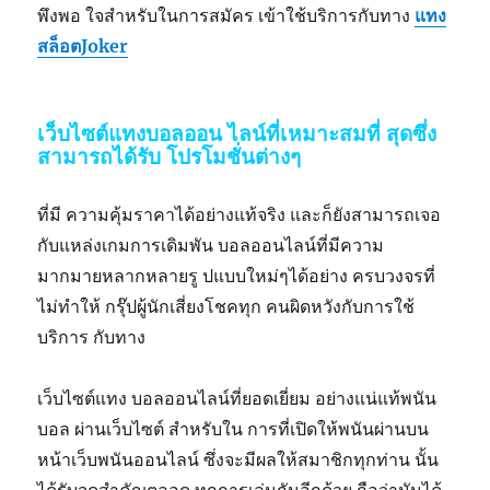
พึงพอ ใจสำหรับในการสมัคร เข้าใช้บริการกับทาง
แทง
สล็อตJoker
เว็บไซต์แทงบอลออน ไลน์ที่เหมาะสมที่ สุดซึ่ง
สามารถได้รับ โปรโมชั่นต่างๆ
ที่มี ความคุ้มราคาได้อย่างแท้จริง และก็ยังสามารถเจอ
กับแหล่งเกมการเดิมพัน บอลออนไลน์ที่มีความ
มากมายหลากหลายรู ปแบบใหม่ๆได้อย่าง ครบวงจรที่
ไม่ทำให้ กรุ๊ปผู้นักเสี่ยงโชคทุก คนผิดหวังกับการใช้
บริการ กับทาง
เว็บไซต์แทง บอลออนไลน์ที่ยอดเยี่ยม อย่างแน่แท้พนัน
บอล ผ่านเว็บไซต์ สำหรับใน การที่เปิดให้พนันผ่านบน
หน้าเว็บพนันออนไลน์ ซึ่งจะมีผลให้สมาชิกทุกท่าน นั้น
ได้รับจุดสำคัญตลอด ทุกการเล่นกันอีกด้วย ถือว่ามันได้