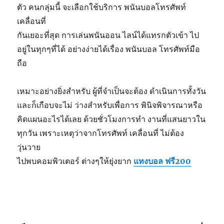
ตัว คนกลุ่มนี้ จะเลือกใช้บริการ พนันบอลโทรศัพท์
เคลื่อนที่
กันเยอะที่สุด การเล่นพนันออน ไลน์ได้แทรกตัวเข้า ไป
อยู่ในทุกๆที่ได้ อย่างง่ายได้เรื่อง พนันบอล โทรศัพท์มือ
ถือ
เหมาะอย่างยิ่งสำหรับ ผู้ที่จำเป็นจะต้อง ดำเนินการทั้งวัน
และก็เกือบจะไม่ ว่างสำหรับเพื่อการ พินิจพิจารณาหรือ
คิดแผนอะไรได้เลย ด้วยชั่วโมงการทำ งานที่แสนยาวใน
ทุกวัน เพราะเหตุว่าจากโทรศัพท์ เคลื่อนที่ ไม่ต้อง
วุ่นวาย
ไปพบคอมพิวเตอร์ ต่างๆให้ยุ่งยาก
แทงบอล ฟรี200