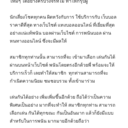
ใหม่ๆ ได้อย่างครบวงจรที่ไม่ ทำให้กรุ๊ปผู้
นักเสี่ยงโชคทุกคน ผิดหวังกับการ ใช้บริการกับ เว็บบอล
ราคาดีที่สุด ทางเว็บไซต์ แทงบอลออนไลน์ ที่เยี่ยมที่สุด
อย่างแน่แท้พนัน บอลผ่านเว็บไซต์ การพนันบอล ผ่าน
หนทางออนไลน์ ซึ่งจะมีผลให้
สมาชิกทุกท่านนั้น สามารถที่จะ เข้ามาเลือก เล่นกันได้
ผ่านบนหน้าเว็บไซต์ พนันโดยตรงอีกด้วยพี่ พร้อมจะให้
บริการเร็วก็ เลยทำให้สมาชิก ทุกท่านสามารถที่จะ
กำเนิดความนิยม ชมชอบรวม ทั้งเข้ามาร่วม
เล่นกันได้อย่าง เพิ่มเพิ่มขึ้นอีกด้วย ถือได้ว่าเป็นความ
พิเศษเป็นอย่าง มากที่จะทำให้ สมาชิกทุกท่าน สามารถ
เลือกเล่น กันได้ทุกขณะ กันเป็นอันมาก แล้วก็ยังมีแบบ
สำหรับในการพนัน มากมายอีกด้วยถือว่า