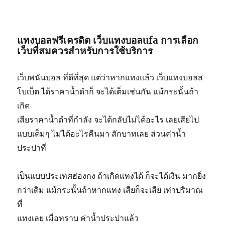
แทงบอลฟรีเครดิต เว็บแทงบอลufa การเลือก
เว็บที่สมควรสำหรับการใช้บริการ
เว็บพนันบอล ที่ดีที่สุด แต่ว่าหากแทงแล้ว เว็บแทงบอลส
โบเบ็ต ได้ราคาน้ำดำก็ จะได้เต็มเช่นกัน แม้กระนั้นถ้า
เกิด
เสียราคาน้ำดำที่กำลัง จะได้กลับไม่ได้อะไร เลยเสียไป
แบบเต็มๆ ไม่ได้อะไรคืนมา สักบาทเลย ส่วนค่าน้ำ
ประปาที่
เป็นแบบประเทศฮ่องกง ถ้าเกิดแทงได้ ก็จะได้เงิน มากยิ่ง
กว่าเดิม แม้กระนั้นถ้าหากแทง เสียก็จะเสีย เท่าปริมาณ
ที่
แทงเลย เมื่อทราบ ค่าน้ำประปาแล้ว