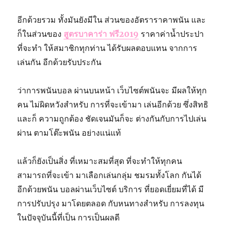
อีกด้วยรวม ทั้งมันยังมีใน ส่วนของอัตราราคาพนัน และ
ก็ในส่วนของ
สูตรบาคาร่า ฟรี2019
ราคาค่าน้ำประปา
ที่จะทำ ให้สมาชิกทุกท่าน ได้รับผลตอบแทน จากการ
เล่นกัน อีกด้วยรับประกัน
ว่าการพนันบอล ผ่านบนหน้า เว็บไซต์พนันจะ มีผลให้ทุก
คน ไม่ผิดหวังสำหรับ การที่จะเข้ามา เล่นอีกด้วย ซึ่งสิทธิ
และก็ ความถูกต้อง ชัดเจนมันก็จะ ต่างกันกับการไปเล่น
ผ่าน ตามโต๊ะพนัน อย่างแน่แท้
แล้วก็ยังเป็นสิ่ง ที่เหมาะสมที่สุด ที่จะทำให้ทุกคน
สามารถที่จะเข้า มาเลือกเล่นกลุ่ม ชมรมทั้งโลก กันได้
อีกด้วยพนัน บอลผ่านเว็บไซต์ บริการ ที่ยอดเยี่ยมที่ได้ มี
การปรับปรุง มาโดยตลอด กับหนทางสำหรับ การลงทุน
ในปัจจุบันนี้ที่เป็น การเป็นผลดี