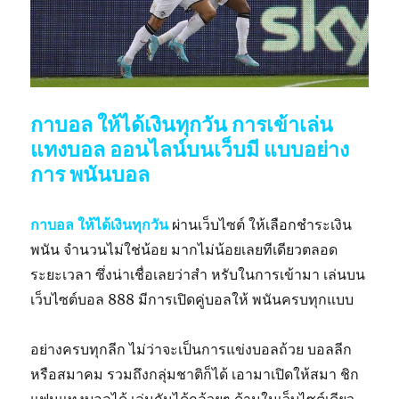
กาบอล ให้ได้เงินทุกวัน การเข้าเล่น
แทงบอล ออนไลน์บนเว็บมี แบบอย่าง
การ พนันบอล
กาบอล ให้ได้เงินทุกวัน
ผ่านเว็บไซต์ ให้เลือกชำระเงิน
พนัน จำนวนไม่ใช่น้อย มากไม่น้อยเลยทีเดียวตลอด
ระยะเวลา ซึ่งน่าเชื่อเลยว่าสำ หรับในการเข้ามา เล่นบน
เว็บไซต์บอล 888 มีการเปิดคู่บอลให้ พนันครบทุกแบบ
อย่างครบทุกลีก ไม่ว่าจะเป็นการแข่งบอลถ้วย บอลลีก
หรือสมาคม รวมถึงกลุ่มชาติก็ได้ เอามาเปิดให้สมา ชิก
แฟนแทงบอลได้ เล่นกันได้กล้วยๆ ด้านในเว็บไซต์เดียว