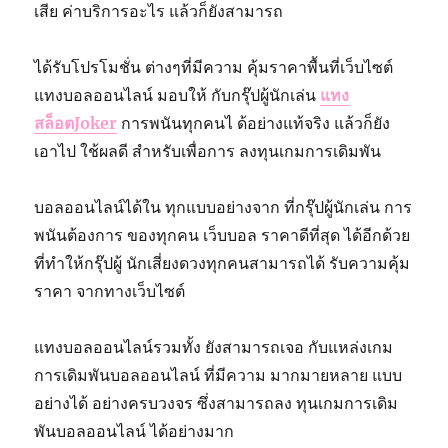
เสีย ค่าบริการอะไร แล้วก็ยังสามารถ
ได้รับโปรโมชั่น ต่างๆที่มีความ คุ้มราคาพื้นที่เว็บไซต์
แทงบอลออนไลน์ มอบให้ กับกรุ๊ปผู้นักเล่น
แทง
สล็อตJoker
การพนันทุกคนไ ด้อย่างแท้จริง แล้วก็ยัง
เอาไป ใช้ผลดี สำหรับเพื่อการ ลงทุนเกมการเดิมพัน
บอลออนไลน์ได้ใน ทุกแบบอย่างจาก ที่กรุ๊ปผู้นักเล่น การ
พนันต้องการ ของทุกคน เว็บบอล ราคาดีที่สุด ได้อีกด้วย
ที่ทำให้กรุ๊ปผู้ นักเสี่ยงดวงทุกคนสามารถได้ รับความคุ้ม
ราคา จากทางเว็บไซต์
แทงบอลออนไลน์รวมทั้ง ยังสามารถเจอ กับแหล่งเกม
การเดิมพันบอลออนไลน์ ที่มีความ มากมายหลาย แบบ
อย่างได้ อย่างครบวงจร ซึ่งสามารถลง ทุนเกมการเดิม
พันบอลออนไลน์ ได้อย่างมาก