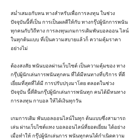
สม่ำเสมอกับหน ทางสำหรับเพื่อการลงทุน ในช่วง
ปัจจุบันนี้ที่เป็น การเป็นผลดีให้กับ ทางกรุ๊ปผู้นักการพนัน
ทุกคนกับวิถีทาง การลงทุนเกมการเดิมพันบอลออน ไลน์
ในทุกต้นแบบ ที่เป็นความสบายแล้วก็ ความคุ้มราคา
อย่างไม่
ต้องสงสัย พนันบอลผ่านเว็บไซต์ เป็นความคุ้มของ ทาง
กรุ๊ปผู้นักเล่นการพนันทุกคน ที่ได้มีหนทางที่บริการ ที่ดี
เยี่ยมที่สุดที่ได้มี การปรับปรุงมาโดย ตลอดในช่วง
ปัจจุบัน นี้ที่ดินกรุ๊ปผู้นักเล่นการพนันทุก คนได้มีหนทาง
การลงทุน กาบอล ให้ได้เงินทุกวัน
เกมการเดิม พันบอลออนไลน์ในทุก ต้นแบบซึ่งสามารถ
เล่น ผ่านเว็บไซต์แทง บอลออนไลน์ที่ยอดเยี่ยม ได้อย่าง
เมื่อทำให้ กรุ๊ปผู้นักเล่นการ พนันทุกคนได้กำเนิดความ